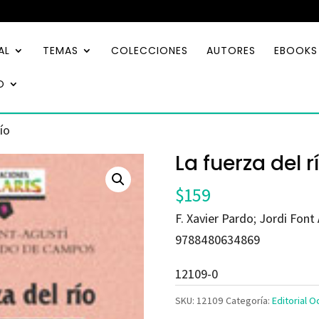
AL
TEMAS
COLECCIONES
AUTORES
EBOOKS
O
río
La fuerza del r
$
159
F. Xavier Pardo; Jordi Font
9788480634869
12109-0
SKU:
12109
Categoría:
Editorial 