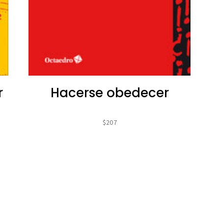
r
Hacerse obedecer
$
207