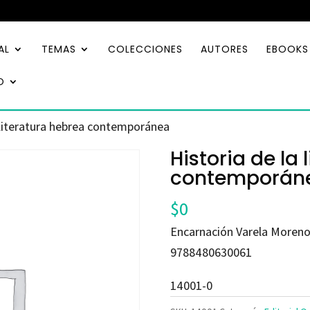
AL
TEMAS
COLECCIONES
AUTORES
EBOOKS
O
a literatura hebrea contemporánea
Historia de la
contemporán
$
0
Encarnación Varela Moren
9788480630061
14001-0