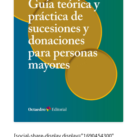
[social-share-display display="1690454300"