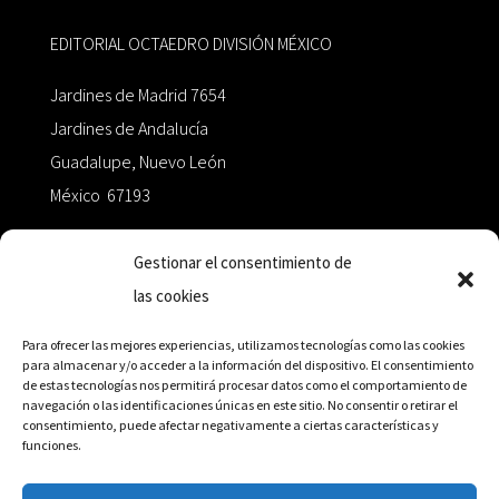
EDITORIAL OCTAEDRO DIVISIÓN MÉXICO
Jardines de Madrid 7654
Jardines de Andalucía
Guadalupe, Nuevo León
México 67193
zairaoctaedro@gmail.com
Gestionar el consentimiento de
las cookies
+52 811.499.5638
Para ofrecer las mejores experiencias, utilizamos tecnologías como las cookies
para almacenar y/o acceder a la información del dispositivo. El consentimiento
de estas tecnologías nos permitirá procesar datos como el comportamiento de
RED DE DISTRIBUCIÓN
navegación o las identificaciones únicas en este sitio. No consentir o retirar el
consentimiento, puede afectar negativamente a ciertas características y
funciones.
Distribuidores en México y Octaedro internacional