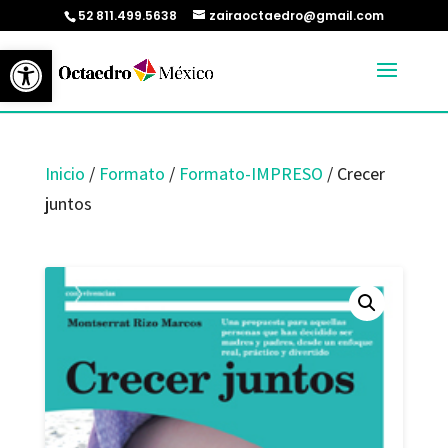
52 811.499.5638
zairaoctaedro@gmail.com
Abrir barra de herramientas
Inicio
/
Formato
/
Formato-IMPRESO
/ Crecer
juntos