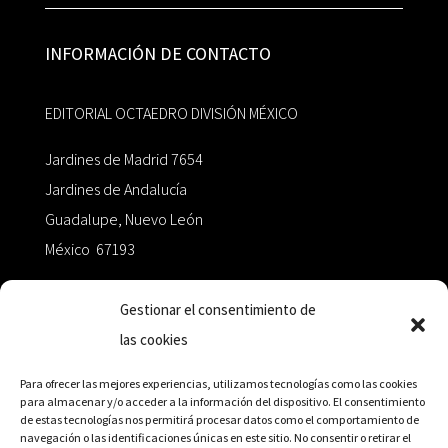
INFORMACIÓN DE CONTACTO
EDITORIAL OCTAEDRO DIVISIÓN MÉXICO
Jardines de Madrid 7654
Jardines de Andalucía
Guadalupe, Nuevo León
México 67193
zairaoctaedro@gmail.com
Gestionar el consentimiento de
las cookies
+52 811.499.5638
Para ofrecer las mejores experiencias, utilizamos tecnologías como las cookies
para almacenar y/o acceder a la información del dispositivo. El consentimiento
de estas tecnologías nos permitirá procesar datos como el comportamiento de
RED DE DISTRIBUCIÓN
navegación o las identificaciones únicas en este sitio. No consentir o retirar el