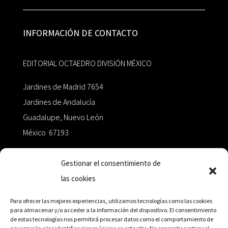
INFORMACIÓN DE CONTACTO
EDITORIAL OCTAEDRO DIVISIÓN MÉXICO
Jardines de Madrid 7654
Jardines de Andalucía
Guadalupe, Nuevo León
México 67193
zairaoctaedro@gmail.com
Gestionar el consentimiento de
las cookies
+52 811.499.5638
Para ofrecer las mejores experiencias, utilizamos tecnologías como las cookies
para almacenar y/o acceder a la información del dispositivo. El consentimiento
de estas tecnologías nos permitirá procesar datos como el comportamiento de
RED DE DISTRIBUCIÓN