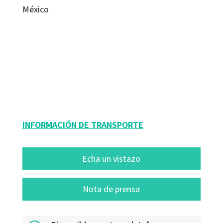
México
Carles Riba Romeva
9788499216928
9054-0
9054-1
INFORMACIÓN DE TRANSPORTE
Echa un vistazo
Nota de prensa