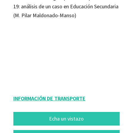
19: análisis de un caso en Educación Secundaria
(M. Pilar Maldonado-Manso)
Elena Sánchez-Vega; Francisco David Guillén-Gámez; Melchor Gómez-
García; Teresa Linde-Valenzuela
9788418615870
16294-1
INFORMACIÓN DE TRANSPORTE
Echa un vistazo