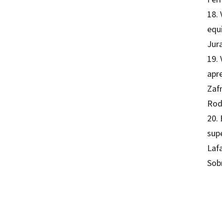
18. 
equ
Jur
19.
apre
Zaf
Rod
20.
supe
Laf
Sob
Franci