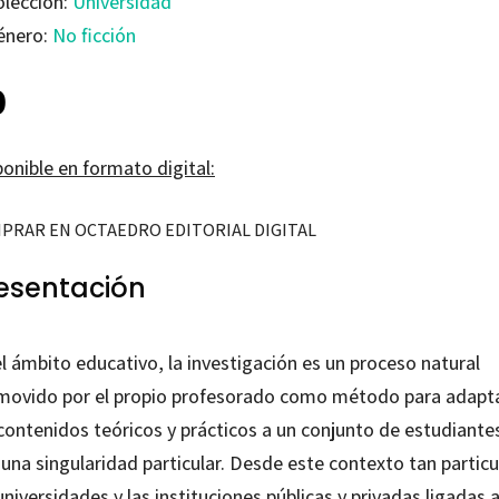
olección:
Universidad
énero:
No ficción
0
onible en formato digital:
PRAR EN OCTAEDRO EDITORIAL DIGITAL
esentación
l ámbito educativo, la investigación es un proceso natural
movido por el propio profesorado como método para adapt
 contenidos teóricos y prácticos a un conjunto de estudiante
una singularidad particular. Desde este contexto tan particu
universidades y las instituciones públicas y privadas ligadas a