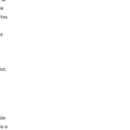
de
atos
as
d
so.
ión
do o