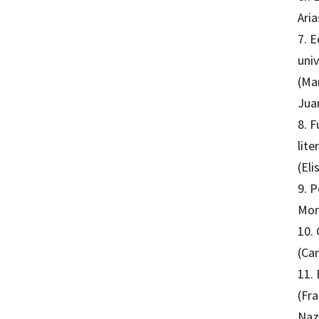
Ari
7. E
uni
(Mar
Jua
8. 
lit
(El
9. 
Mon
10. 
(Ca
11.
(Fr
Naz