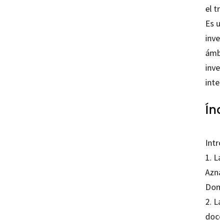
el t
Es u
inv
ámb
inv
inte
Ín
Int
1. L
Azn
Dom
2. L
doc