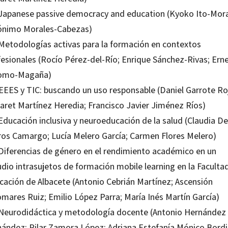
 Japanese passive democracy and education (Kyoko Ito-Mora
ónimo Morales-Cabezas)
 Metodologías activas para la formación en contextos
fesionales (Rocío Pérez-del-Río; Enrique Sánchez-Rivas; Ern
omo-Magaña)
 EEES y TIC: buscando un uso responsable (Daniel Garrote Ro
aret Martínez Heredia; Francisco Javier Jiménez Ríos)
Educación inclusiva y neuroeducación de la salud (Claudia De
ros Camargo; Lucía Melero García; Carmen Flores Melero)
 Diferencias de género en el rendimiento académico en un
udio intrasujetos de formación mobile learning en la Faculta
cación de Albacete (Antonio Cebrián Martínez; Ascensión
omares Ruiz; Emilio López Parra; María Inés Martín García)
 Neurodidáctica y metodología docente (Antonio Hernández
nández; Pilar Zamora López; Adriana Estefanía Mónico Bord