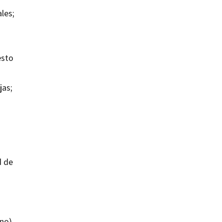
les;
esto
jas;
d de
ino)