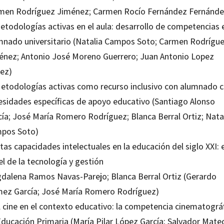
men Rodríguez Jiménez; Carmen Rocío Fernández Fernánde
Metodologías activas en el aula: desarrollo de competencias 
mnado universitario (Natalia Campos Soto; Carmen Rodrígu
énez; Antonio José Moreno Guerrero; Juan Antonio Lopez
ez)
Metodologías activas como recurso inclusivo con alumnado 
esidades específicas de apoyo educativo (Santiago Alonso
cía; José María Romero Rodríguez; Blanca Berral Ortiz; Nata
pos Soto)
ltas capacidades intelectuales en la educación del siglo XXI: e
l de la tecnología y gestión
dalena Ramos Navas-Parejo; Blanca Berral Ortiz (Gerardo
ez García; José María Romero Rodríguez)
l cine en el contexto educativo: la competencia cinematográ
Educación Primaria (María Pilar López García; Salvador Mate