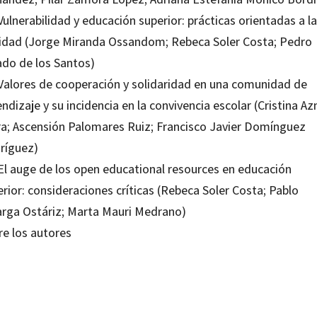
Vulnerabilidad y educación superior: prácticas orientadas a la
idad (Jorge Miranda Ossandom; Rebeca Soler Costa; Pedro
ado de los Santos)
 Valores de cooperación y solidaridad en una comunidad de
ndizaje y su incidencia en la convivencia escolar (Cristina Az
ra; Ascensión Palomares Ruiz; Francisco Javier Domínguez
ríguez)
 El auge de los open educational resources en educación
rior: consideraciones críticas (Rebeca Soler Costa; Pablo
arga Ostáriz; Marta Mauri Medrano)
re los autores
sco Javier Hinojo Lucena; José Antonio Marín Marín; José María Sola Reche; Juan Manuel Trujillo To