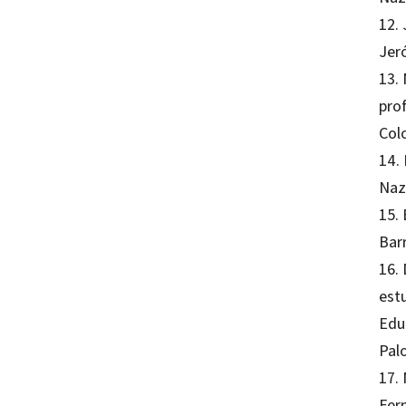
12.
Jer
13.
pro
Col
14.
Naz
15. 
Bar
16.
est
Edu
Pal
17.
Fer