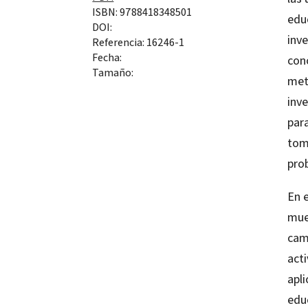
ISBN: 9788418348501
edu
DOI:
inv
Referencia: 16246-1
Fecha:
con
Tamaño:
met
inve
para
toma
pro
En e
mue
cam
act
apli
edu