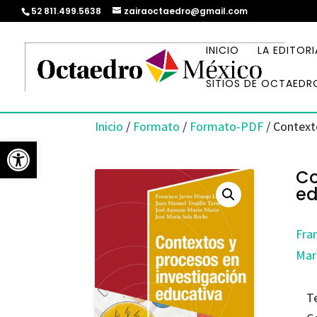
52 811.499.5638
zairaoctaedro@gmail.com
INICIO
LA EDITORI
SITIOS DE OCTAEDR
Inicio
/
Formato
/
Formato-PDF
/ Context
Abrir barra de herramientas
Co
ed
Fra
Mar
T