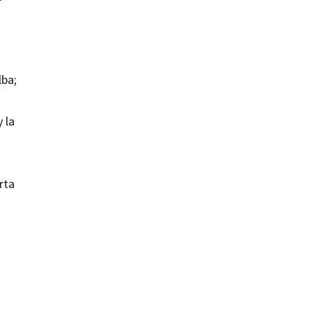
lba;
 la
rta