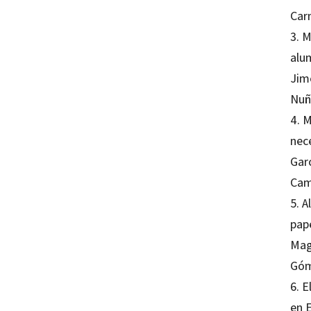
Car
3. 
alu
Jim
Nuñ
4. 
nec
Gar
Cam
5. A
pape
Mag
Góm
6. E
en 