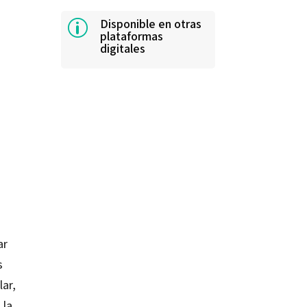
Disponible en otras
p
plataformas
digitales
ar
s
lar,
 la