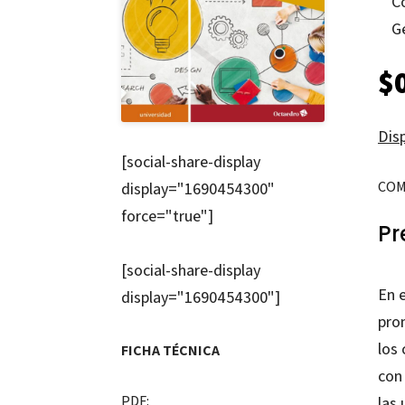
C
G
$
Disp
[social-share-display
COM
display="1690454300"
force="true"]
Pr
[social-share-display
En e
display="1690454300"]
pro
los
FICHA TÉCNICA
con 
PDF:
las 