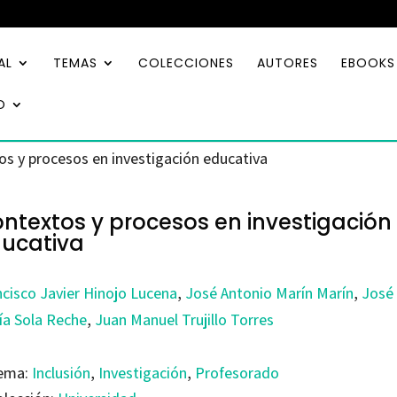
AL
TEMAS
COLECCIONES
AUTORES
EBOOKS
O
os y procesos en investigación educativa
ntextos y procesos en investigación
ucativa
ncisco Javier Hinojo Lucena
,
José Antonio Marín Marín
,
José
ía Sola Reche
,
Juan Manuel Trujillo Torres
ema:
Inclusión
,
Investigación
,
Profesorado