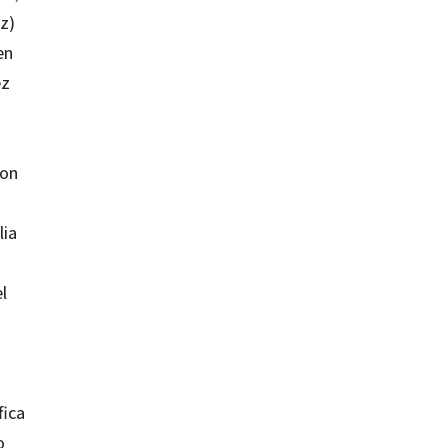
z)
en
ez
con
lia
l
fica
o