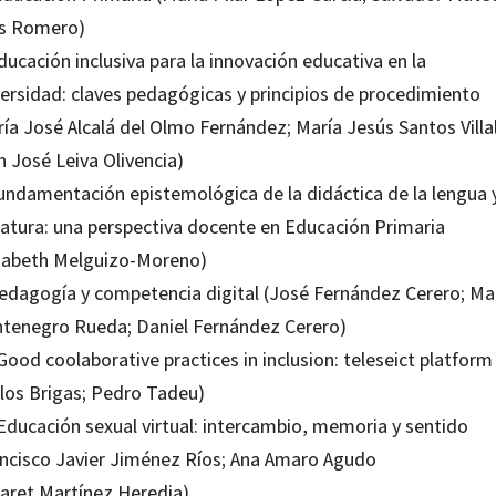
as Romero)
ducación inclusiva para la innovación educativa en la
versidad: claves pedagógicas y principios de procedimiento
ía José Alcalá del Olmo Fernández; María Jesús Santos Villa
n José Leiva Olivencia)
Fundamentación epistemológica de la didáctica de la lengua y
eratura: una perspectiva docente en Educación Primaria
isabeth Melguizo-Moreno)
Pedagogía y competencia digital (José Fernández Cerero; Ma
tenegro Rueda; Daniel Fernández Cerero)
Good coolaborative practices in inclusion: teleseict platform
rlos Brigas; Pedro Tadeu)
 Educación sexual virtual: intercambio, memoria y sentido
ancisco Javier Jiménez Ríos; Ana Amaro Agudo
aret Martínez Heredia)