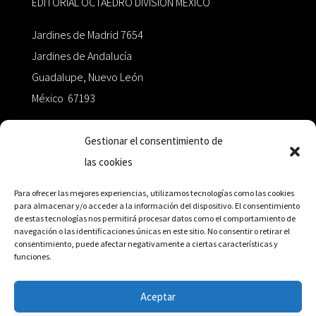
EDITORIAL OCTAEDRO DIVISIÓN MÉXICO
Jardines de Madrid 7654
Jardines de Andalucía
Guadalupe, Nuevo León
México 67193
zairaoctaedro@gmail.com
Gestionar el consentimiento de
las cookies
+52 811.499.5638
Para ofrecer las mejores experiencias, utilizamos tecnologías como las cookies
para almacenar y/o acceder a la información del dispositivo. El consentimiento
de estas tecnologías nos permitirá procesar datos como el comportamiento de
RED DE DISTRIBUCIÓN
navegación o las identificaciones únicas en este sitio. No consentir o retirar el
consentimiento, puede afectar negativamente a ciertas características y
funciones.
Distribuidores en México y Octaedro internacional
Aceptar