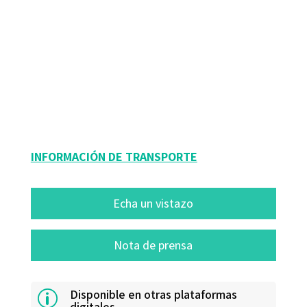
Jordi Calvo Lajusticia; Teresa Pagès Costas
9788499217932
9788499217949
10196-0
10196-4
INFORMACIÓN DE TRANSPORTE
Echa un vistazo
Nota de prensa
Disponible en otras plataformas
p
digitales