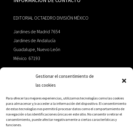
INFORMACIÓN DE CONTACTO
EDITORIAL OCTAEDRO DIVISIÓN MÉXICO
Jardines de Madrid 7654
Jardines de Andalucía
Guadalupe, Nuevo León
México 67193
zairaoctaedro@gmail.com
Gestionar el consentimiento de
las cookies
+52 811.499.5638
Para ofrecer las mejores experiencias, utilizamos tecnologías como las cookies
para almacenar y/o acceder a la información del dispositivo. El consentimiento
de estas tecnologías nos permitirá procesar datos como el comportamiento de
RED DE DISTRIBUCIÓN
navegación o las identificaciones únicas en este sitio. No consentir o retirar el
consentimiento, puede afectar negativamente a ciertas características y
funciones.
Distribuidores en México y Octaedro internacional