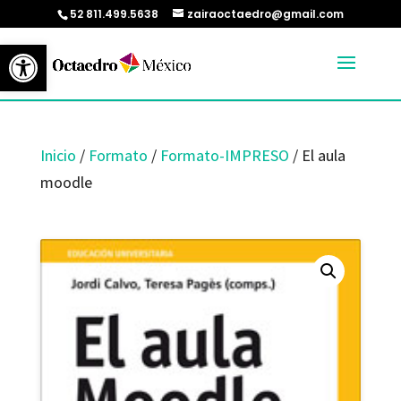
52 811.499.5638
zairaoctaedro@gmail.com
Abrir barra de herramientas
Inicio
/
Formato
/
Formato-IMPRESO
/ El aula
moodle