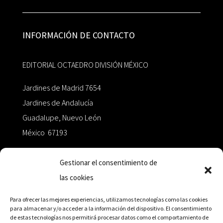
INFORMACIÓN DE CONTACTO
EDITORIAL OCTAEDRO DIVISIÓN MÉXICO
Jardines de Madrid 7654
Jardines de Andalucía
Guadalupe, Nuevo León
México 67193
zairaoctaedro@gmail.com
Gestionar el consentimiento de
las cookies
+52 811.499.5638
Para ofrecer las mejores experiencias, utilizamos tecnologías como las cookies
para almacenar y/o acceder a la información del dispositivo. El consentimiento
de estas tecnologías nos permitirá procesar datos como el comportamiento de
RED DE DISTRIBUCIÓN