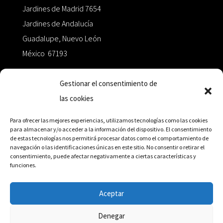
Jardines de Madrid 7654
Jardines de Andalucía
Guadalupe, Nuevo León
México 67193
zairaoctaedro@gmail.com
Gestionar el consentimiento de
las cookies
+52 811.499.5638
Para ofrecer las mejores experiencias, utilizamos tecnologías como las cookies
para almacenar y/o acceder a la información del dispositivo. El consentimiento
de estas tecnologías nos permitirá procesar datos como el comportamiento de
RED DE DISTRIBUCIÓN
navegación o las identificaciones únicas en este sitio. No consentir o retirar el
consentimiento, puede afectar negativamente a ciertas características y
funciones.
Distribuidores en México y Octaedro internacional
Aceptar
Denegar