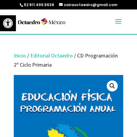
52 811.499.5638
zairaoctaedro@gmail.com
Abrir barra de herramientas
Inicio
/
Editorial Octaedro
/ CD Programación
2º Ciclo Primaria