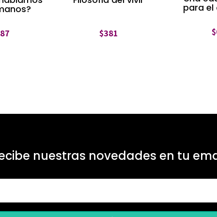
para el
umanos?
$
$
381
487
ecibe nuestras novedades en tu ema