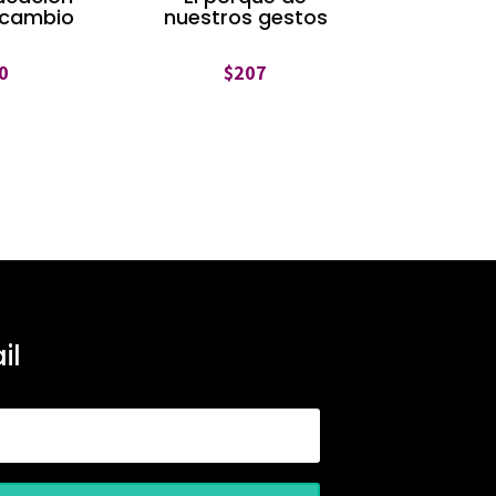
 cambio
nuestros gestos
0
$
207
il