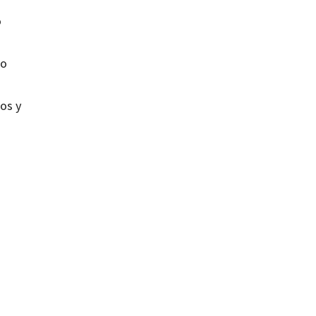
o
io
os y
;