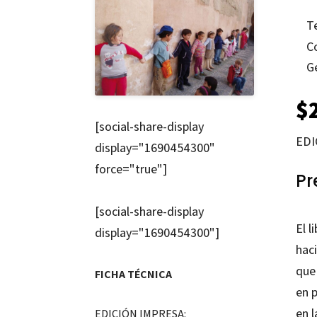
T
C
G
$
[social-share-display
EDI
display="1690454300"
force="true"]
Pr
[social-share-display
El l
display="1690454300"]
haci
que
FICHA TÉCNICA
en 
en l
EDICIÓN IMPRESA: