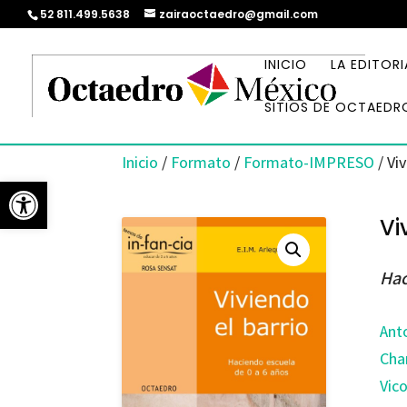
52 811.499.5638
zairaoctaedro@gmail.com
INICIO
LA EDITORI
SITIOS DE OCTAEDR
Inicio
/
Formato
/
Formato-IMPRESO
/ Viv
Abrir barra de herramientas
Vi
Hac
Ant
Cha
Vic