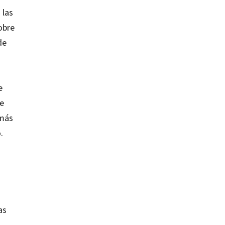
 las
obre
de
e
de
 más
.
as