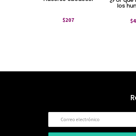
los h
$
207
$
R