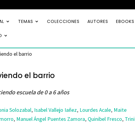
AL
TEMAS
COLECCIONES
AUTORES
EBOOKS
O
iendo el barrio
viendo el barrio
iendo escuela de 0 a 6 años
onia Solozabal
,
Isabel Vallejo Iañez
,
Lourdes Acale
,
Maite
morro
,
Manuel Ángel Puentes Zamora
,
Quinibel Fresco
,
Trin
o