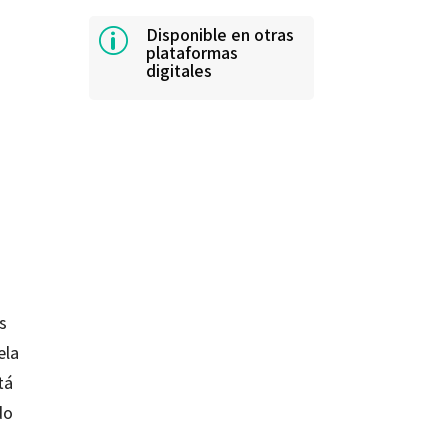
Disponible en otras
p
plataformas
digitales
s
ela
tá
do