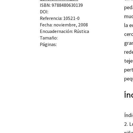
ISBN: 9788480630139
ped
DOI:
muc
Referencia: 10521-0
la 
Fecha: noviembre, 2008
Encuadernación: Rústica
cero
Tamaño:
gran
Páginas:
rede
tej
per
peq
Ín
Índ
2. L
niñ