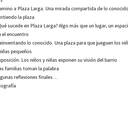
Camino a Plaza Larga. Una mirada compartida de lo conocid
intiendo la plaza
¿Qué sucede en Plaza Larga? Algo más que un lugar, un espac
a el encuentro
Reinventando lo conocido. Una plaza para que jueguen los niñ
 niñas pequeños
xposición. Los niños y niñas exponen su visión del barrio
as familias toman la palabra
lgunas reflexiones finales…
iografía
a Solozabal; Isabel Vallejo Iañez; Lourdes Acale; Maite Chamorro; Manuel Ángel Puentes Zamora
el Fresco; Trinidad Vico
80630139