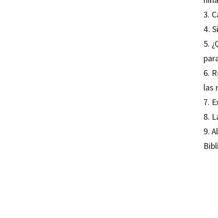
3. 
4. S
5. 
par
6. 
las
7. E
8. L
9. A
Bibl
Antoni
Quinib
97884