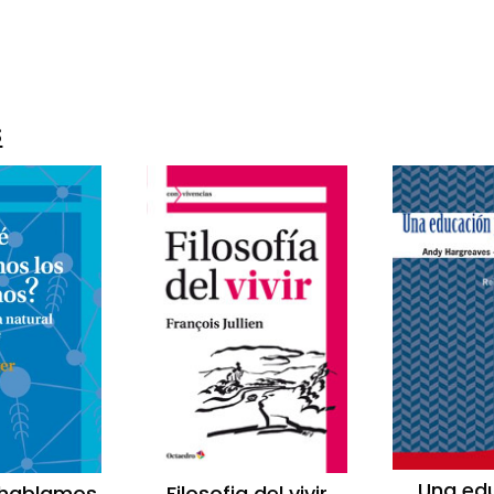
0
s
Una ed
Filosofia del vivir
 hablamos