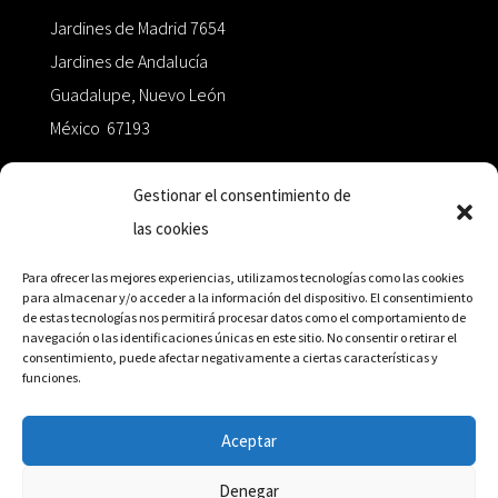
Jardines de Madrid 7654
Jardines de Andalucía
Guadalupe, Nuevo León
México 67193
zairaoctaedro@gmail.com
Gestionar el consentimiento de
las cookies
+52 811.499.5638
Para ofrecer las mejores experiencias, utilizamos tecnologías como las cookies
para almacenar y/o acceder a la información del dispositivo. El consentimiento
de estas tecnologías nos permitirá procesar datos como el comportamiento de
RED DE DISTRIBUCIÓN
navegación o las identificaciones únicas en este sitio. No consentir o retirar el
consentimiento, puede afectar negativamente a ciertas características y
funciones.
Distribuidores en México y Octaedro internacional
Aceptar
Denegar