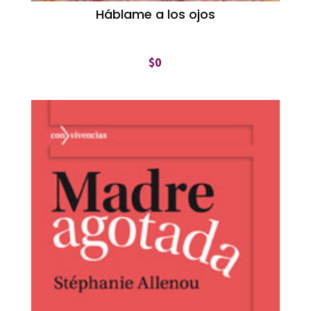
Háblame a los ojos
$
0