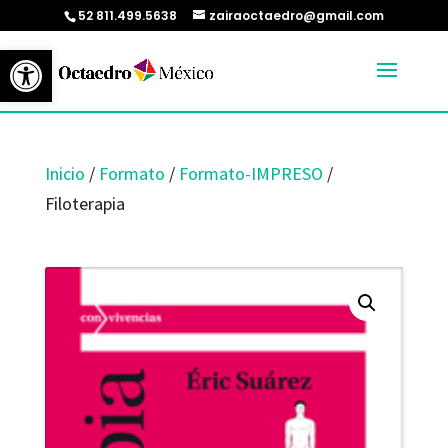
52 811.499.5638
zairaoctaedro@gmail.com
Abrir barra de herramientas
Inicio
/
Formato
/
Formato-IMPRESO
/
Filoterapia