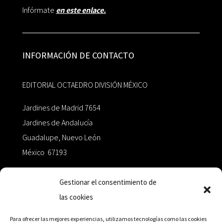
Infórmate
en este enlace.
INFORMACIÓN DE CONTACTO
EDITORIAL OCTAEDRO DIVISIÓN MÉXICO
Jardines de Madrid 7654
Jardines de Andalucía
Guadalupe, Nuevo León
México 67193
zairaoctaedro@gmail.com
Gestionar el consentimiento de
las cookies
+52 811.499.5638
Para ofrecer las mejores experiencias, utilizamos tecnologías como las cookies