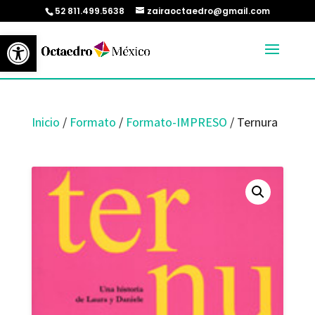
52 811.499.5638
zairaoctaedro@gmail.com
Abrir barra de herramientas
Inicio
/
Formato
/
Formato-IMPRESO
/ Ternura