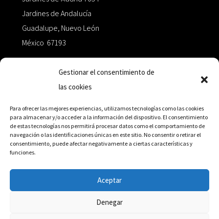
Jardines de Andalucía
Guadalupe, Nuevo León
México 67193
zairaoctaedro@gmail.com
Gestionar el consentimiento de
las cookies
+52 811.499.5638
Para ofrecer las mejores experiencias, utilizamos tecnologías como las cookies
para almacenar y/o acceder a la información del dispositivo. El consentimiento
de estas tecnologías nos permitirá procesar datos como el comportamiento de
RED DE DISTRIBUCIÓN
navegación o las identificaciones únicas en este sitio. No consentir o retirar el
consentimiento, puede afectar negativamente a ciertas características y
funciones.
Distribuidores en México y Octaedro internacional
Aceptar
Denegar
© Editorial Octaedro, 2026