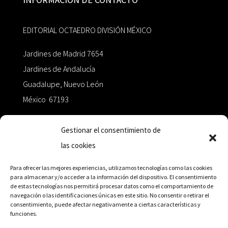
EDITORIAL OCTAEDRO DIVISIÓN MÉXICO
Jardines de Madrid 7654
Jardines de Andalucía
Guadalupe, Nuevo León
México 67193
zairaoctaedro@gmail.com
Gestionar el consentimiento de
las cookies
+52 811.499.5638
Para ofrecer las mejores experiencias, utilizamos tecnologías como las cookies
para almacenar y/o acceder a la información del dispositivo. El consentimiento
de estas tecnologías nos permitirá procesar datos como el comportamiento de
RED DE DISTRIBUCIÓN
navegación o las identificaciones únicas en este sitio. No consentir o retirar el
consentimiento, puede afectar negativamente a ciertas características y
funciones.
Distribuidores en México y Octaedro internacional