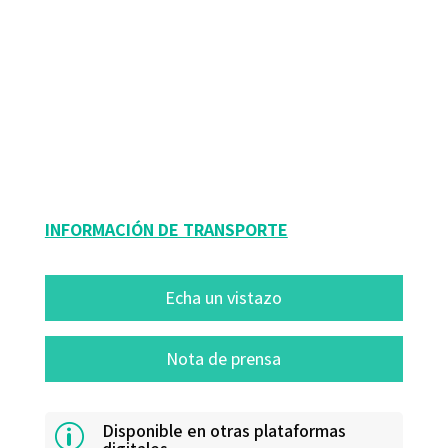
Francisco Ignacio Revuelta Domínguez; María Inmaculada Pedrera Rodríguez
9788417667665
978-84-18348-14-3
16164-0
16164-4
INFORMACIÓN DE TRANSPORTE
Echa un vistazo
Nota de prensa
Disponible en otras plataformas
p