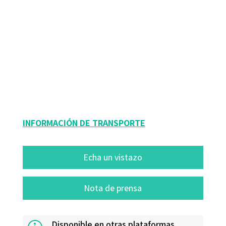
Ricardo Guadalupe
9788499214115
9788499214726
9788499214719
7030-0
7030-4
7030-1
INFORMACIÓN DE TRANSPORTE
Echa un vistazo
Nota de prensa
Disponible en otras plataformas