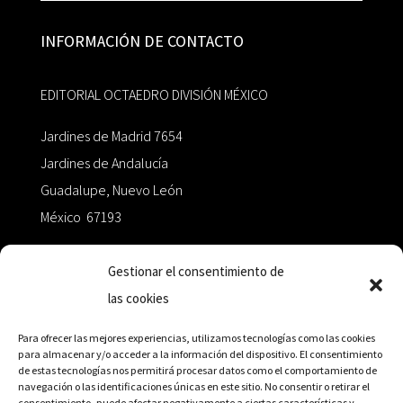
INFORMACIÓN DE CONTACTO
EDITORIAL OCTAEDRO DIVISIÓN MÉXICO
Jardines de Madrid 7654
Jardines de Andalucía
Guadalupe, Nuevo León
México 67193
zairaoctaedro@gmail.com
Gestionar el consentimiento de
las cookies
+52 811.499.5638
Para ofrecer las mejores experiencias, utilizamos tecnologías como las cookies
para almacenar y/o acceder a la información del dispositivo. El consentimiento
de estas tecnologías nos permitirá procesar datos como el comportamiento de
RED DE DISTRIBUCIÓN
navegación o las identificaciones únicas en este sitio. No consentir o retirar el
consentimiento, puede afectar negativamente a ciertas características y