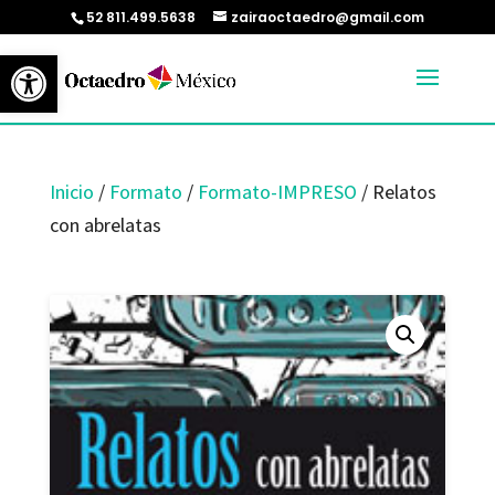
52 811.499.5638
zairaoctaedro@gmail.com
Abrir barra de herramientas
Inicio
/
Formato
/
Formato-IMPRESO
/ Relatos
con abrelatas