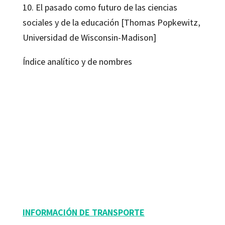
10. El pasado como futuro de las ciencias
sociales y de la educación [Thomas Popkewitz,
Universidad de Wisconsin-Madison]
Índice analítico y de nombres
Daniel Tröhler; Ragnhild Barbu
9788499213484
9788499214634
9788499214351
10254-0
10254-1
10254-1
INFORMACIÓN DE TRANSPORTE