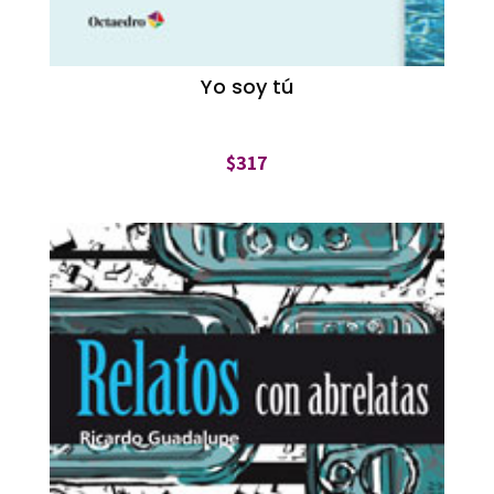
Yo soy tú
$
317