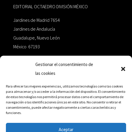
EDITORIAL OCTAEDRO DIVISIÓN MÉXICO
Jardines de Madrid 7654
Jardines de Andalucía
Guadalupe, Nuevo León
México 67193
zairaoctaedro@gmail.com
Gestionar el consentimiento de
las cookies
+52 811.499.5638
Para ofrecer las mejores experiencias, utilizamos tecnologías como las cookies
para almacenar y/o acceder a la información del dispositivo. El consentimiento
de estas tecnologías nos permitirá procesar datos como el comportamiento de
RED DE DISTRIBUCIÓN
navegación o las identificaciones únicas en este sitio. No consentir o retirar el
consentimiento, puede afectar negativamente a ciertas características y
funciones.
Distribuidores en México y Octaedro internacional
Aceptar