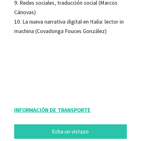
9. Redes sociales, traducción social (Marcos
Cánovas)
10. La nueva narrativa digital en Italia: lector in
machina (Covadonga Fouces González)
Oscar Días Fouces; Pilar García Soidán
9788499218007
9788499218014
16082-0
16082-4
INFORMACIÓN DE TRANSPORTE
Echa un vistazo