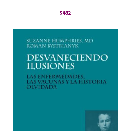
$
482