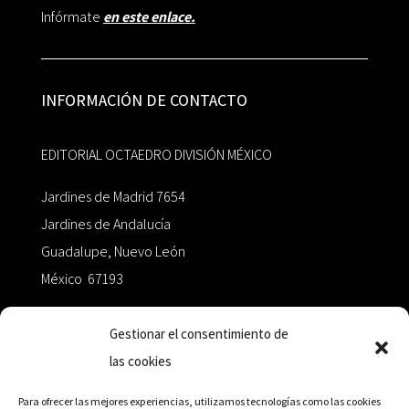
Infórmate
en este enlace.
INFORMACIÓN DE CONTACTO
EDITORIAL OCTAEDRO DIVISIÓN MÉXICO
Jardines de Madrid 7654
Jardines de Andalucía
Guadalupe, Nuevo León
México 67193
zairaoctaedro@gmail.com
Gestionar el consentimiento de
las cookies
+52 811.499.5638
Para ofrecer las mejores experiencias, utilizamos tecnologías como las cookies