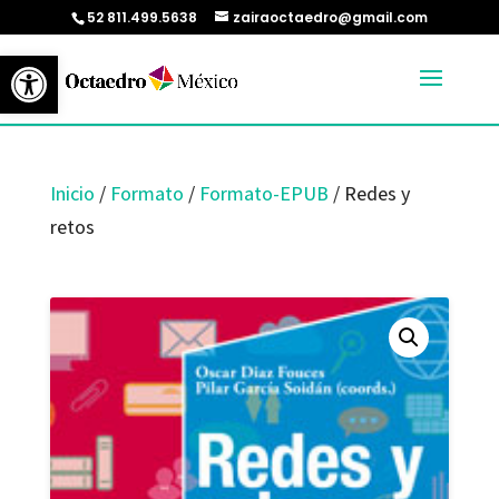
52 811.499.5638
zairaoctaedro@gmail.com
Abrir barra de herramientas
Inicio
/
Formato
/
Formato-EPUB
/ Redes y
retos