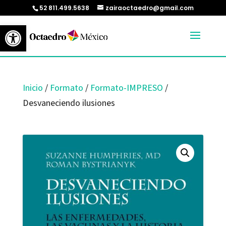
52 811.499.5638
zairaoctaedro@gmail.com
Abrir barra de herramientas
Inicio
/
Formato
/
Formato-IMPRESO
/
Desvaneciendo ilusiones