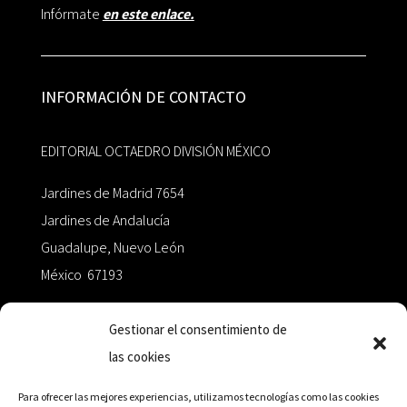
Infórmate
en este enlace.
INFORMACIÓN DE CONTACTO
EDITORIAL OCTAEDRO DIVISIÓN MÉXICO
Jardines de Madrid 7654
Jardines de Andalucía
Guadalupe, Nuevo León
México 67193
zairaoctaedro@gmail.com
Gestionar el consentimiento de
las cookies
+52 811.499.5638
Para ofrecer las mejores experiencias, utilizamos tecnologías como las cookies