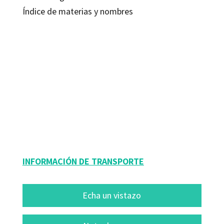
Índice de materias y nombres
Roman Bystrianyk; Suzanne Humphries
9788499216560
9788499217000
9788499216881
9051-0
09051-4
9051-1
INFORMACIÓN DE TRANSPORTE
Echa un vistazo