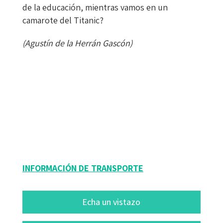
de la educación, mientras vamos en un
camarote del Titanic?
(Agustín de la Herrán Gascón)
Agustín de la Herrán Gascón; Javier M. Valle López; José Luis Villena Higueras
9788417667498
9788418083860
16156-0
16156-4
INFORMACIÓN DE TRANSPORTE
Echa un vistazo