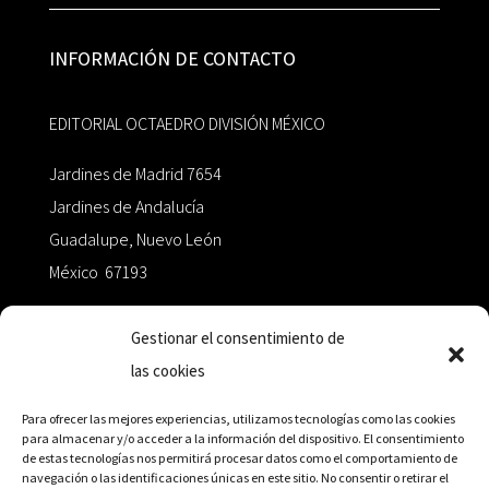
INFORMACIÓN DE CONTACTO
EDITORIAL OCTAEDRO DIVISIÓN MÉXICO
Jardines de Madrid 7654
Jardines de Andalucía
Guadalupe, Nuevo León
México 67193
zairaoctaedro@gmail.com
Gestionar el consentimiento de
las cookies
+52 811.499.5638
Para ofrecer las mejores experiencias, utilizamos tecnologías como las cookies
para almacenar y/o acceder a la información del dispositivo. El consentimiento
de estas tecnologías nos permitirá procesar datos como el comportamiento de
RED DE DISTRIBUCIÓN
navegación o las identificaciones únicas en este sitio. No consentir o retirar el