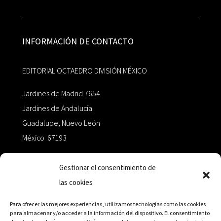
INFORMACIÓN DE CONTACTO
EDITORIAL OCTAEDRO DIVISIÓN MÉXICO
Jardines de Madrid 7654
Jardines de Andalucía
Guadalupe, Nuevo León
México 67193
zairaoctaedro@gmail.com
Gestionar el consentimiento de
las cookies
+52 811.499.5638
Para ofrecer las mejores experiencias, utilizamos tecnologías como las cookies
para almacenar y/o acceder a la información del dispositivo. El consentimiento