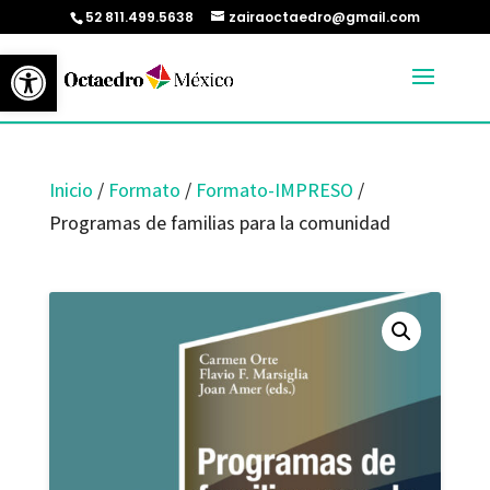
52 811.499.5638
zairaoctaedro@gmail.com
Abrir barra de herramientas
Inicio
/
Formato
/
Formato-IMPRESO
/
Programas de familias para la comunidad