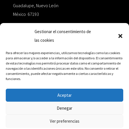
Guadalupe, Nuevo León
México 67193
zairaoctaedro@gmail.com
Gestionar el consentimiento de
las cookies
+52 811.499.5638
Para ofrecer las mejores experiencias, utilizamos tecnologías como las cookies
para almacenar y/o acceder a la información del dispositivo. El consentimiento
de estas tecnologías nos permitirá procesar datos como el comportamiento de
RED DE DISTRIBUCIÓN
navegación o las identificaciones únicas en este sitio. No consentir o retirar el
consentimiento, puede afectar negativamente a ciertas características y
funciones.
Distribuidores en México y Octaedro internacional
Aceptar
Denegar
© Editorial Octaedro, 2026
Ver preferencias