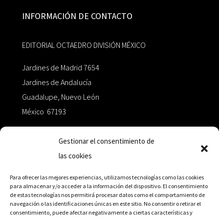
INFORMACIÓN DE CONTACTO
EDITORIAL OCTAEDRO DIVISIÓN MÉXICO
Jardines de Madrid 7654
Jardines de Andalucía
Guadalupe, Nuevo León
México 67193
zairaoctaedro@gmail.com
Gestionar el consentimiento de
las cookies
+52 811.499.5638
Para ofrecer las mejores experiencias, utilizamos tecnologías como las cookies
para almacenar y/o acceder a la información del dispositivo. El consentimiento
de estas tecnologías nos permitirá procesar datos como el comportamiento de
RED DE DISTRIBUCIÓN
navegación o las identificaciones únicas en este sitio. No consentir o retirar el
consentimiento, puede afectar negativamente a ciertas características y