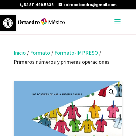
52 811.499.5638
zairaoctaedro@gmail.com
Abrir barra de herramientas
Inicio
/
Formato
/
Formato-IMPRESO
/
Primeros números y primeras operaciones