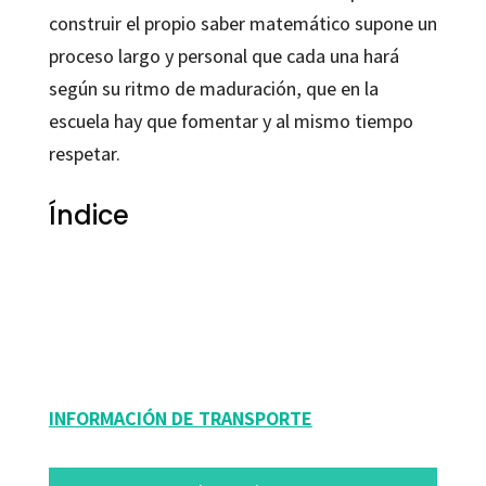
construir el propio saber matemático supone un
proceso largo y personal que cada una hará
según su ritmo de maduración, que en la
escuela hay que fomentar y al mismo tiempo
respetar.
Índice
9788418615382, 90771-0, , [mostrar_terminos_taxonomia_post
taxonomy=»autores»], [mostrar_terminos_taxonomia_post
taxonomy=»coleccion»]
INFORMACIÓN DE TRANSPORTE