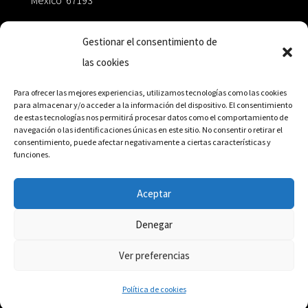
México 67193
zairaoctaedro@gmail.com
Gestionar el consentimiento de
las cookies
+52 811.499.5638
Para ofrecer las mejores experiencias, utilizamos tecnologías como las cookies
para almacenar y/o acceder a la información del dispositivo. El consentimiento
de estas tecnologías nos permitirá procesar datos como el comportamiento de
RED DE DISTRIBUCIÓN
navegación o las identificaciones únicas en este sitio. No consentir o retirar el
consentimiento, puede afectar negativamente a ciertas características y
funciones.
Distribuidores en México y Octaedro internacional
Aceptar
Denegar
© Editorial Octaedro, 2026
Ver preferencias
Política de cookies