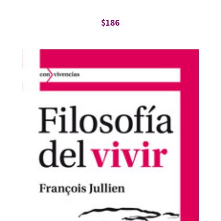
$
186