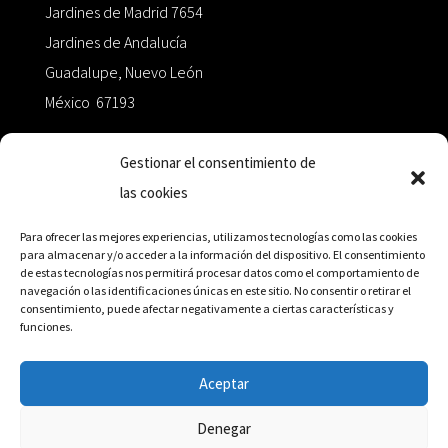
Jardines de Madrid 7654
Jardines de Andalucía
Guadalupe, Nuevo León
México 67193
zairaoctaedro@gmail.com
Gestionar el consentimiento de
las cookies
+52 811.499.5638
Para ofrecer las mejores experiencias, utilizamos tecnologías como las cookies
para almacenar y/o acceder a la información del dispositivo. El consentimiento
de estas tecnologías nos permitirá procesar datos como el comportamiento de
RED DE DISTRIBUCIÓN
navegación o las identificaciones únicas en este sitio. No consentir o retirar el
consentimiento, puede afectar negativamente a ciertas características y
funciones.
Distribuidores en México y Octaedro internacional
Aceptar
Denegar
© Editorial Octaedro, 2026