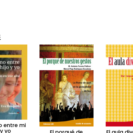
0
s
o entre mi
 y yo
El porqué de
El aula di