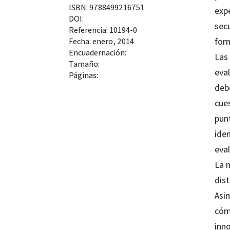
ISBN: 9788499216751
expe
DOI:
sec
Referencia: 10194-0
form
Fecha: enero, 2014
Encuadernación:
Las 
Tamaño:
eva
Páginas:
deb
cue
punt
ide
eva
La m
dis
Asi
cóm
inn