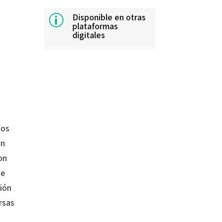
Disponible en otras
p
plataformas
digitales
nos
ón
on
te
ción
rsas