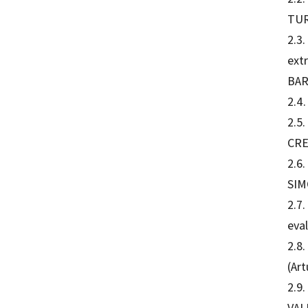
TUR
2.3
extr
BAR
2.4
2.5.
CRE
2.6
SIM
2.7.
eva
2.8.
(Ar
2.9.
VAL