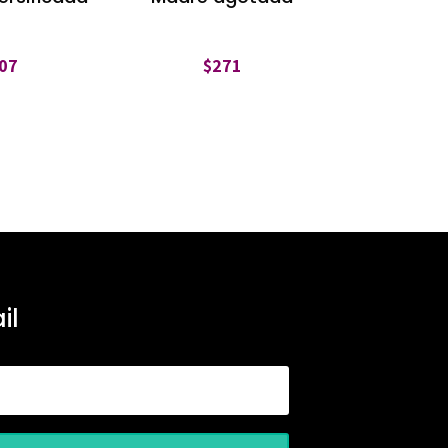
07
$
271
il