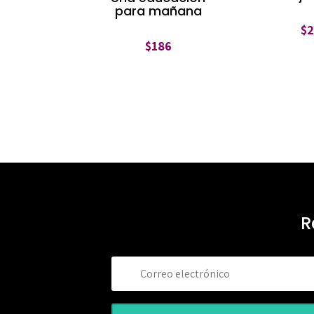
para mañana
$
$
186
R