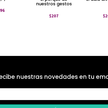
nuestros gestos
296
$
207
$
2
ecibe nuestras novedades en tu ema