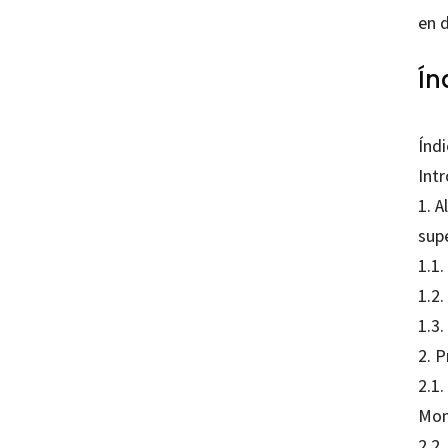
en d
Ín
Índi
Int
1. 
sup
1.1.
1.2.
1.3.
2. 
2.1.
Mon
2.2