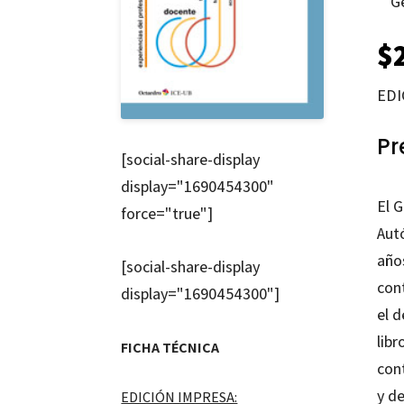
G
$
EDI
Pr
[social-share-display
display="1690454300"
El 
force="true"]
Aut
año
[social-share-display
cont
display="1690454300"]
el d
libr
FICHA TÉCNICA
con
y d
EDICIÓN IMPRESA: