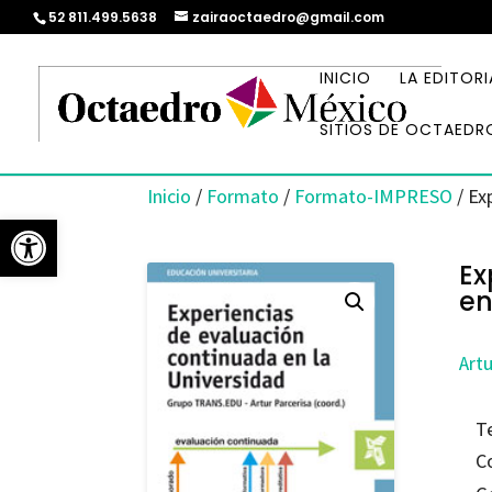
52 811.499.5638
zairaoctaedro@gmail.com
INICIO
LA EDITORI
SITIOS DE OCTAEDR
Inicio
/
Formato
/
Formato-IMPRESO
/ Ex
Abrir barra de herramientas
Ex
en
Artu
T
C