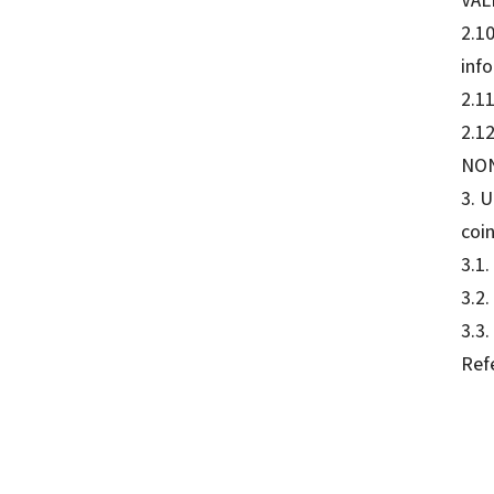
2.10
inf
2.1
2.1
NON
3. 
coi
3.1
3.2.
3.3.
Refe
Artur 
97884