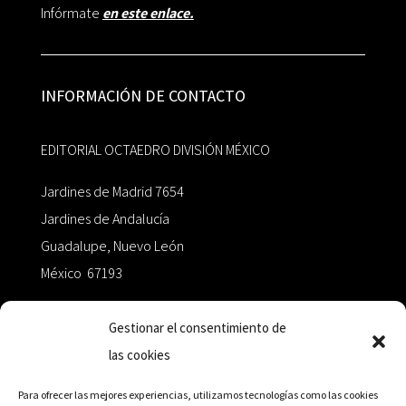
Infórmate
en este enlace.
INFORMACIÓN DE CONTACTO
EDITORIAL OCTAEDRO DIVISIÓN MÉXICO
Jardines de Madrid 7654
Jardines de Andalucía
Guadalupe, Nuevo León
México 67193
zairaoctaedro@gmail.com
Gestionar el consentimiento de
las cookies
+52 811.499.5638
Para ofrecer las mejores experiencias, utilizamos tecnologías como las cookies