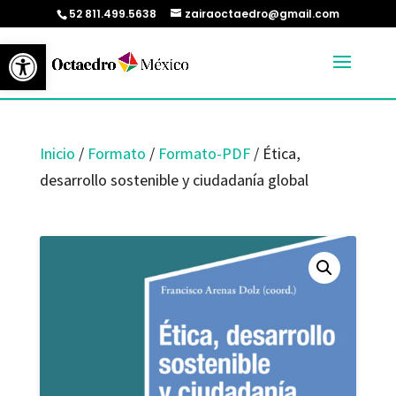
52 811.499.5638
zairaoctaedro@gmail.com
Abrir barra de herramientas
Inicio
/
Formato
/
Formato-PDF
/ Ética,
desarrollo sostenible y ciudadanía global