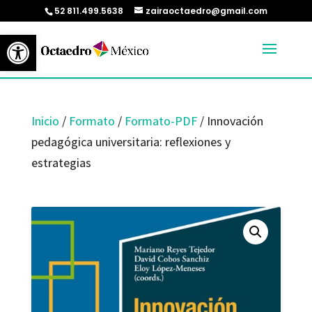
52 811.499.5638
zairaoctaedro@gmail.com
Abrir barra de herramientas
Inicio
/
Formato
/
Formato-PDF
/ Innovación
pedagógica universitaria: reflexiones y
estrategias