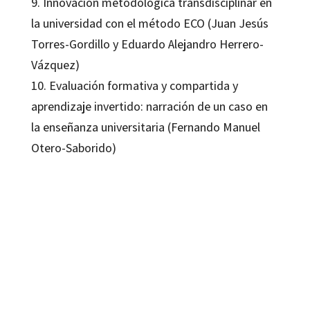
9. Innovación metodológica transdisciplinar en
la universidad con el método ECO (Juan Jesús
Torres-Gordillo y Eduardo Alejandro Herrero-
Vázquez)
10. Evaluación formativa y compartida y
aprendizaje invertido: narración de un caso en
la enseñanza universitaria (Fernando Manuel
Otero-Saborido)
David Cobos-Sanchiz; Eloy López-Meneses; Mariano Reyes-Tejedor
9788418083730
16221-1