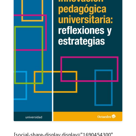
[social-share-display display="1690454300"