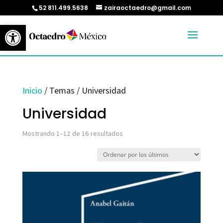
52 811.499.5638
zairaoctaedro@gmail.com
Abrir barra de herramientas
Inicio
/ Temas / Universidad
Universidad
Ordenado
Mostrando 1–12 de 16 resultados
por
los
últimos