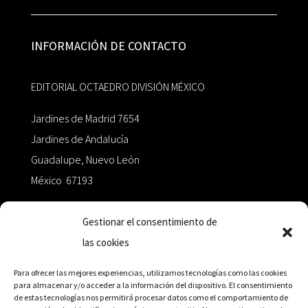
INFORMACIÓN DE CONTACTO
EDITORIAL OCTAEDRO DIVISIÓN MÉXICO
Jardines de Madrid 7654
Jardines de Andalucía
Guadalupe, Nuevo León
México 67193
zairaoctaedro@gmail.com
Gestionar el consentimiento de
las cookies
+52 811.499.5638
Para ofrecer las mejores experiencias, utilizamos tecnologías como las cookies
para almacenar y/o acceder a la información del dispositivo. El consentimiento
de estas tecnologías nos permitirá procesar datos como el comportamiento de
RED DE DISTRIBUCIÓN