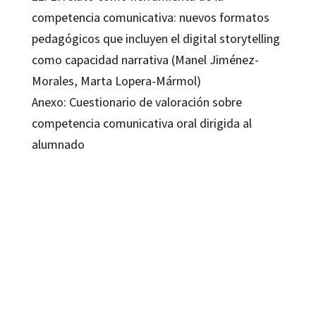
competencia comunicativa: nuevos formatos
pedagógicos que incluyen el digital storytelling
como capacidad narrativa (Manel Jiménez-
Morales, Marta Lopera-Mármol)
Anexo: Cuestionario de valoración sobre
competencia comunicativa oral dirigida al
alumnado
Carme Hernández-Escolano; Montserrat Alguacil de Nicolàs
9788418348358
9788418615245
15212-0
15212-4