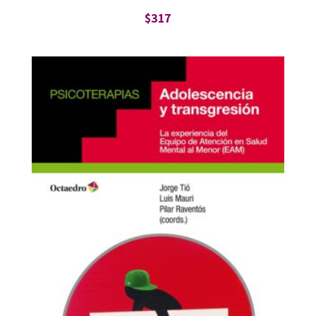
$
317