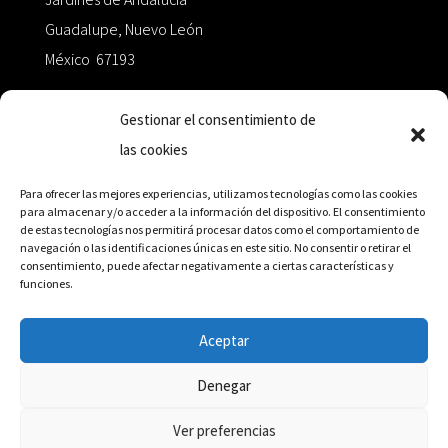
Guadalupe, Nuevo León
México 67193
zairaoctaedro@gmail.com
Gestionar el consentimiento de
las cookies
+52 811.499.5638
Para ofrecer las mejores experiencias, utilizamos tecnologías como las cookies
para almacenar y/o acceder a la información del dispositivo. El consentimiento
de estas tecnologías nos permitirá procesar datos como el comportamiento de
RED DE DISTRIBUCIÓN
navegación o las identificaciones únicas en este sitio. No consentir o retirar el
consentimiento, puede afectar negativamente a ciertas características y
funciones.
Distribuidores en México y Octaedro internacional
Aceptar
Denegar
© Editorial Octaedro, 2026
Ver preferencias