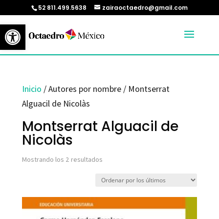
52 811.499.5638
zairaoctaedro@gmail.com
Abrir barra de herramientas
Inicio
/ Autores por nombre / Montserrat
Alguacil de Nicolàs
Montserrat Alguacil de
Nicolàs
Ordenado
Mostrando los 2 resultados
por
los
últimos