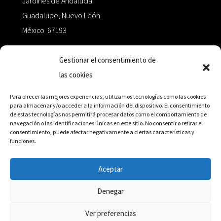
Jardines de Andalucía
Guadalupe, Nuevo León
México 67193
zairaoctaedro@gmail.com
Gestionar el consentimiento de
las cookies
+52 811.499.5638
Para ofrecer las mejores experiencias, utilizamos tecnologías como las cookies
para almacenar y/o acceder a la información del dispositivo. El consentimiento
de estas tecnologías nos permitirá procesar datos como el comportamiento de
RED DE DISTRIBUCIÓN
navegación o las identificaciones únicas en este sitio. No consentir o retirar el
consentimiento, puede afectar negativamente a ciertas características y
funciones.
Distribuidores en México y Octaedro internacional
Aceptar
Denegar
© Editorial Octaedro, 2026
Ver preferencias