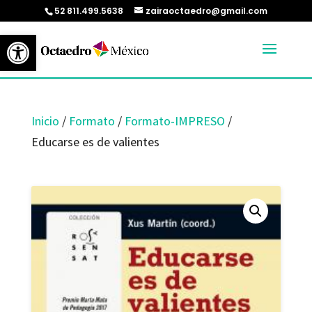
52 811.499.5638
zairaoctaedro@gmail.com
Abrir barra de herramientas
Inicio
/
Formato
/
Formato-IMPRESO
/
Educarse es de valientes