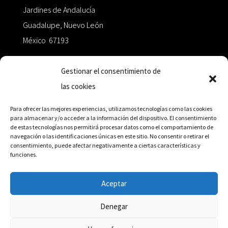
Jardines de Andalucía
Guadalupe, Nuevo León
México 67193
zairaoctaedro@gmail.com
Gestionar el consentimiento de
las cookies
+52 811.499.5638
Para ofrecer las mejores experiencias, utilizamos tecnologías como las cookies
para almacenar y/o acceder a la información del dispositivo. El consentimiento
de estas tecnologías nos permitirá procesar datos como el comportamiento de
RED DE DISTRIBUCIÓN
navegación o las identificaciones únicas en este sitio. No consentir o retirar el
consentimiento, puede afectar negativamente a ciertas características y
funciones.
Distribuidores en México y Octaedro internacional
Aceptar
Denegar
© Editorial Octaedro, 2026