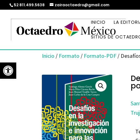
52 811.499.5638
zairaoctaedro@gmail.com
INICIO
LA EDITORI
SITIOS DE OCTAEDR
Inicio
/
Formato
/
Formato-PDF
/ Desafíos
Abrir barra de herramientas
De
pa
San
Truj
T