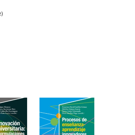
z)
rcía