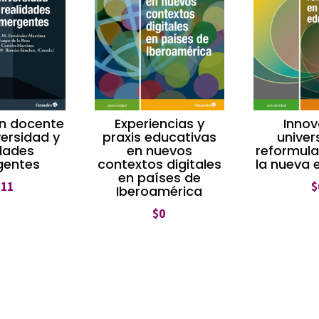
ón docente
Experiencias y
Innov
versidad y
praxis educativas
univers
idades
en nuevos
reformula
gentes
contextos digitales
la nueva 
en países de
211
$
Iberoamérica
$
0