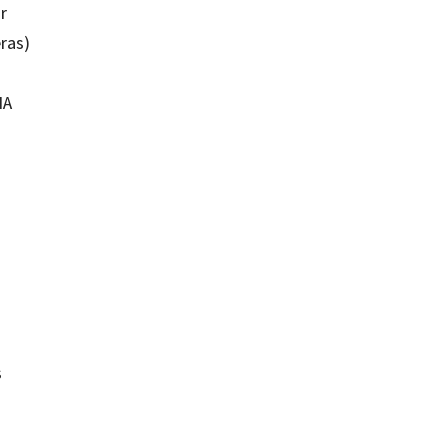
r
ras)
NA
s