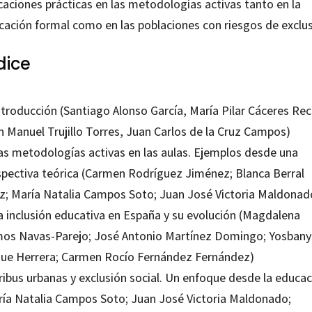
caciones prácticas en las metodologías activas tanto en la
cación formal como en las poblaciones con riesgos de exclus
dice
ntroducción (Santiago Alonso García, María Pilar Cáceres Rec
n Manuel Trujillo Torres, Juan Carlos de la Cruz Campos)
Las metodologías activas en las aulas. Ejemplos desde una
spectiva teórica (Carmen Rodríguez Jiménez; Blanca Berral
iz; María Natalia Campos Soto; Juan José Victoria Maldonad
La inclusión educativa en España y su evolución (Magdalena
os Navas-Parejo; José Antonio Martínez Domingo; Yosbany
ue Herrera; Carmen Rocío Fernández Fernández)
ribus urbanas y exclusión social. Un enfoque desde la educa
ría Natalia Campos Soto; Juan José Victoria Maldonado;