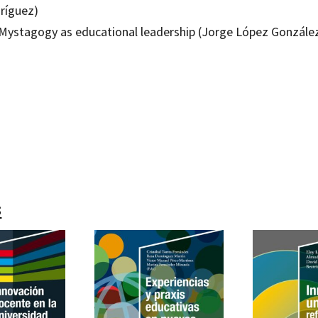
ríguez)
 Mystagogy as educational leadership (Jorge López Gonzále
arlos de la Cruz Campos; Juan Manuel Trujillo Torres; M. Pilar Cáceres-Reche; Santiago Alonso Ga
19023919
-1
s