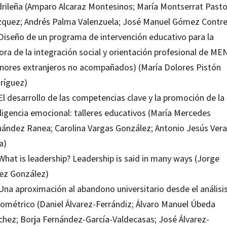
rileña (Amparo Alcaraz Montesinos; María Montserrat Pasto
zquez; Andrés Palma Valenzuela; José Manuel Gómez Contre
 Diseño de un programa de intervención educativo para la
ora de la integración social y orientación profesional de ME
nores extranjeros no acompañados) (María Dolores Pistón
ríguez)
El desarrollo de las competencias clave y la promoción de la
eligencia emocional: talleres educativos (María Mercedes
nández Ranea; Carolina Vargas González; Antonio Jesús Vera
a)
What is leadership? Leadership is said in many ways (Jorge
ez González)
Una aproximación al abandono universitario desde el análisi
liométrico (Daniel Álvarez-Ferrándiz; Álvaro Manuel Úbeda
chez; Borja Fernández-García-Valdecasas; José Álvarez-