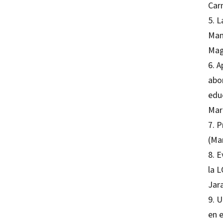
Car
5. 
Man
Mag
6. A
abo
edu
Marí
7. 
(Ma
8. E
la 
Jar
9. U
en e