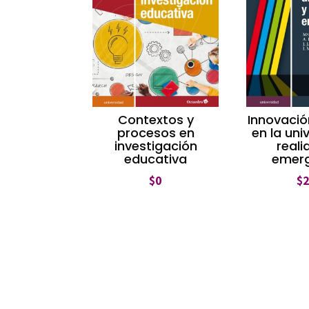
Contextos y
Innovaci
procesos en
en la uni
investigación
real
educativa
emer
$
0
$