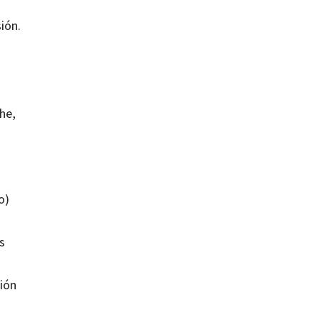
ión.
he,
o)
s
ción