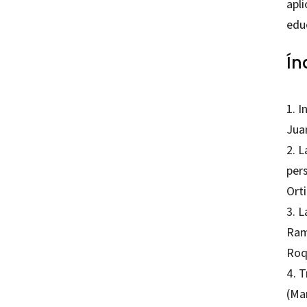
apli
edu
Ín
1. I
Jua
2. 
per
Ort
3. 
Ram
Roq
4. T
(Ma