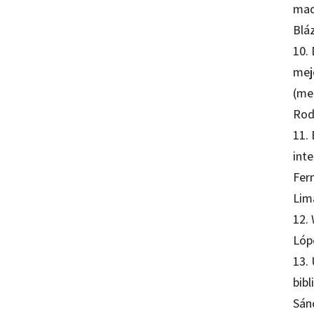
mad
Blá
10.
mej
(me
Rod
11. 
int
Fer
Lim
12. 
Lóp
13. 
bib
Sán