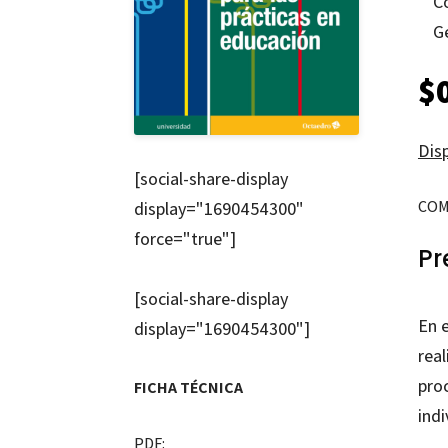
C
G
$
Disp
[social-share-display
COM
display="1690454300"
force="true"]
Pr
[social-share-display
En 
display="1690454300"]
rea
proc
FICHA TÉCNICA
indi
PDF: