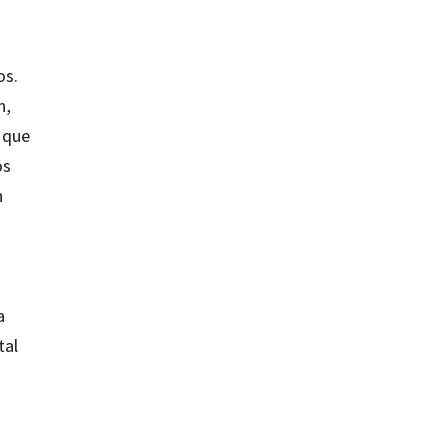
os.
n,
 que
os
n
a
tal