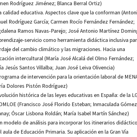
men Rodríguez Jiménez; Blanca Berral Ortiz)
La calidad educativa. Aspectos clave que la conforman (Anton
uel Rodríguez García; Carmen Rocío Fernández Fernández;
dalena Ramos Navas-Parejo; José Antonio Martínez Domin
prendizaje-servicio como herramienta didáctica inclusiva par
rdaje del cambio climático y las migraciones. Hacia una
cación intercultural (María José Alcalá del Olmo Fernández;
a Jesús Santos Villalba; Juan José Leiva Olivencia)
Programa de intervención para la orientación laboral de MEN
ría Dolores Pistón Rodríguez)
volución histórica de las leyes educativas en España: de la L
LOMLOE (Francisco José Florido Esteban; Inmaculada Gómez
anay; Óscar Lisbona Roldán; María Isabel Martín Sánchez)
n modelo de análisis para incorporar los itinerarios didáctic
l aula de Educación Primaria. Su aplicación en la Gran Vía