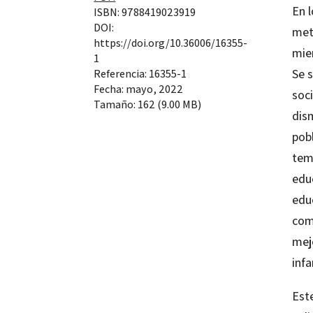
En l
ISBN: 9788419023919
DOI:
met
https://doi.org/10.36006/16355-
mie
1
Se 
Referencia: 16355-1
Fecha: mayo, 2022
soc
Tamaño: 162 (9.00 MB)
dis
pob
tema
educ
edu
comp
mej
infa
Est