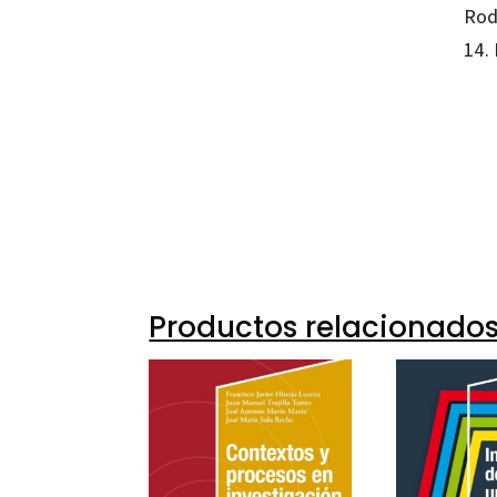
Rod
14.
Juan C
97884
16355
Productos relacionado