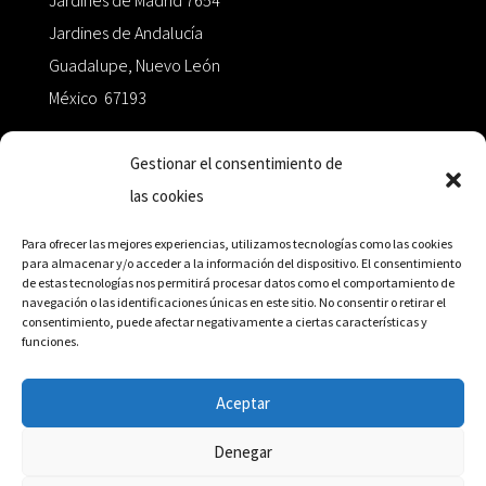
Jardines de Madrid 7654
Jardines de Andalucía
Guadalupe, Nuevo León
México 67193
zairaoctaedro@gmail.com
Gestionar el consentimiento de
las cookies
+52 811.499.5638
Para ofrecer las mejores experiencias, utilizamos tecnologías como las cookies
para almacenar y/o acceder a la información del dispositivo. El consentimiento
de estas tecnologías nos permitirá procesar datos como el comportamiento de
RED DE DISTRIBUCIÓN
navegación o las identificaciones únicas en este sitio. No consentir o retirar el
consentimiento, puede afectar negativamente a ciertas características y
funciones.
Distribuidores en México y Octaedro internacional
Aceptar
Denegar
© Editorial Octaedro, 2026