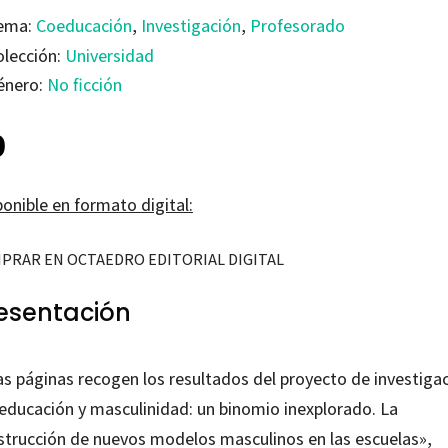
ema:
Coeducación
,
Investigación
,
Profesorado
olección:
Universidad
énero:
No ficción
0
onible en formato digital:
PRAR EN OCTAEDRO EDITORIAL DIGITAL
esentación
as páginas recogen los resultados del proyecto de investiga
educación y masculinidad: un binomio inexplorado. La
strucción de nuevos modelos masculinos en las escuelas»,