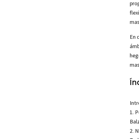
pro
flex
masc
En d
ámbi
heg
masc
Ín
Int
1. P
Bal
2. 