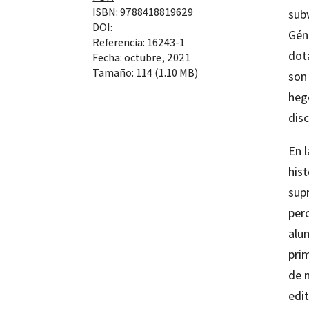
ISBN: 9788418819629
sub
DOI:
Gén
Referencia: 16243-1
dot
Fecha: octubre, 2021
Tamaño: 114 (1.10 MB)
son
heg
dis
En l
hist
supr
per
alu
pri
de 
edit