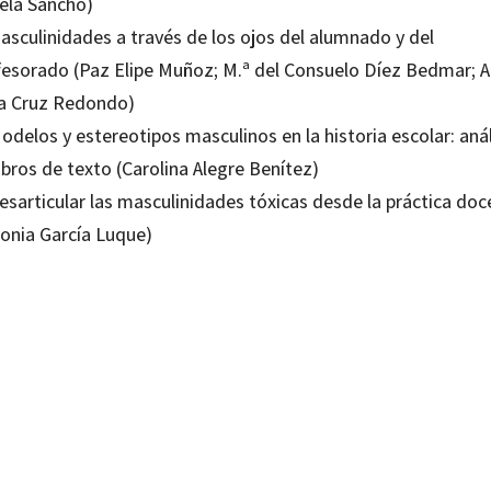
ela Sancho)
asculinidades a través de los ojos del alumnado y del
fesorado (Paz Elipe Muñoz; M.ª del Consuelo Díez Bedmar; A
la Cruz Redondo)
odelos y estereotipos masculinos en la historia escolar: anál
ibros de texto (Carolina Alegre Benítez)
esarticular las masculinidades tóxicas desde la práctica do
tonia García Luque)
a García Luque
18819629
-1