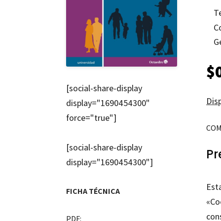
T
C
G
$
[social-share-display
Disp
display="1690454300"
force="true"]
COM
[social-share-display
Pr
display="1690454300"]
Est
FICHA TÉCNICA
«Co
con
PDF: