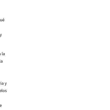
qué
y
 la
la
ia y
elos
e