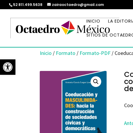
52 811.499.5638
zairaoctaedro@gmail.com
INICIO
LA EDITORI
SITIOS DE OCTAEDR
Inicio
/
Formato
/
Formato-PDF
/ Coeduca
Abrir barra de herramientas
Co
co
de
Coo
Ant