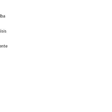
lba
isis
cente