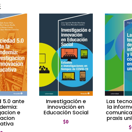
s
 5.0 ante
Investigación e
Las tecno
ndemia:
innovación en
la inform
gacion e
Educación Social
comunicac
vacion
praxis uni
$
0
ativa
$