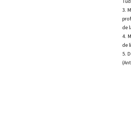
Tud
3. M
pro
de 
4. M
de l
5. D
(An
Antoni
97884
16243