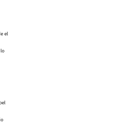
e el
 lo
bel
io