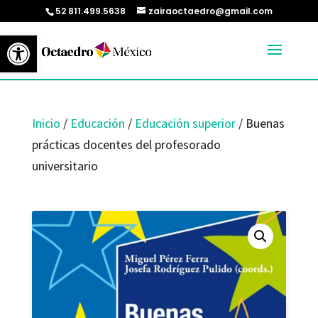
52 811.499.5638
zairaoctaedro@gmail.com
Abrir barra de herramientas
Inicio
/
Educación
/
Educación superior
/ Buenas
prácticas docentes del profesorado
universitario