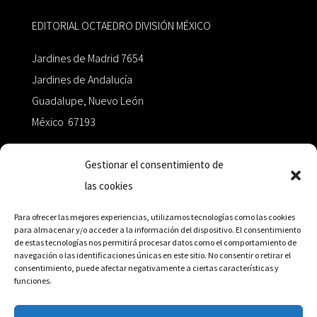
EDITORIAL OCTAEDRO DIVISIÓN MÉXICO
Jardines de Madrid 7654
Jardines de Andalucía
Guadalupe, Nuevo León
México 67193
zairaoctaedro@gmail.com
Gestionar el consentimiento de
las cookies
+52 811.499.5638
Para ofrecer las mejores experiencias, utilizamos tecnologías como las cookies
para almacenar y/o acceder a la información del dispositivo. El consentimiento
de estas tecnologías nos permitirá procesar datos como el comportamiento de
RED DE DISTRIBUCIÓN
navegación o las identificaciones únicas en este sitio. No consentir o retirar el
consentimiento, puede afectar negativamente a ciertas características y
funciones.
Distribuidores en México y Octaedro internacional