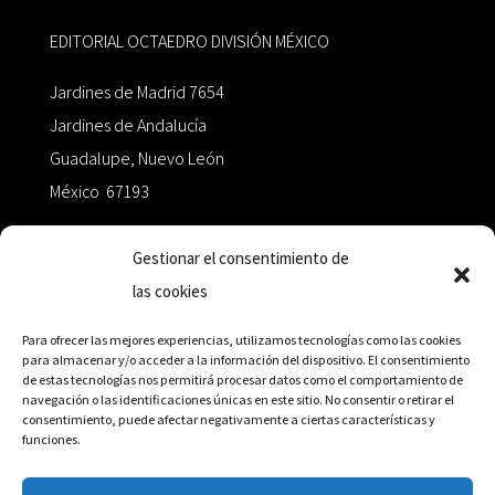
EDITORIAL OCTAEDRO DIVISIÓN MÉXICO
Jardines de Madrid 7654
Jardines de Andalucía
Guadalupe, Nuevo León
México 67193
zairaoctaedro@gmail.com
Gestionar el consentimiento de
las cookies
+52 811.499.5638
Para ofrecer las mejores experiencias, utilizamos tecnologías como las cookies
para almacenar y/o acceder a la información del dispositivo. El consentimiento
de estas tecnologías nos permitirá procesar datos como el comportamiento de
RED DE DISTRIBUCIÓN
navegación o las identificaciones únicas en este sitio. No consentir o retirar el
consentimiento, puede afectar negativamente a ciertas características y
funciones.
Distribuidores en México y Octaedro internacional