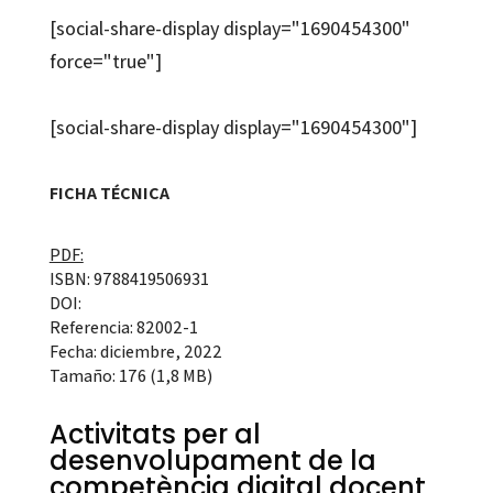
[social-share-display display="1690454300"
force="true"]
[social-share-display display="1690454300"]
FICHA TÉCNICA
PDF:
ISBN: 9788419506931
DOI:
Referencia: 82002-1
Fecha: diciembre, 2022
Tamaño: 176 (1,8 MB)
Activitats per al
desenvolupament de la
competència digital docent