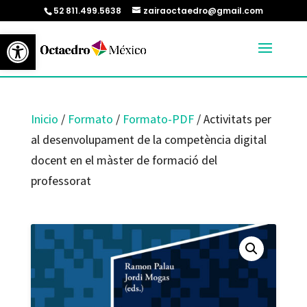
52 811.499.5638
zairaoctaedro@gmail.com
Abrir barra de herramientas
Inicio
/
Formato
/
Formato-PDF
/ Activitats per
al desenvolupament de la competència digital
docent en el màster de formació del
professorat