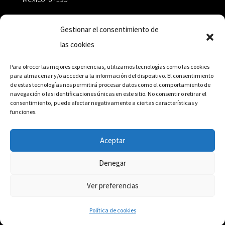
zairaoctaedro@gmail.com
Gestionar el consentimiento de
las cookies
+52 811.499.5638
Para ofrecer las mejores experiencias, utilizamos tecnologías como las cookies
para almacenar y/o acceder a la información del dispositivo. El consentimiento
de estas tecnologías nos permitirá procesar datos como el comportamiento de
RED DE DISTRIBUCIÓN
navegación o las identificaciones únicas en este sitio. No consentir o retirar el
consentimiento, puede afectar negativamente a ciertas características y
funciones.
Distribuidores en México y Octaedro internacional
Aceptar
Denegar
© Editorial Octaedro, 2026
Ver preferencias
Política de cookies