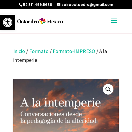
52 811.499.5638
zairaoctaedro@gmail.com
Abrir barra de herramientas
Inicio
/
Formato
/
Formato-IMPRESO
/ A la
intemperie