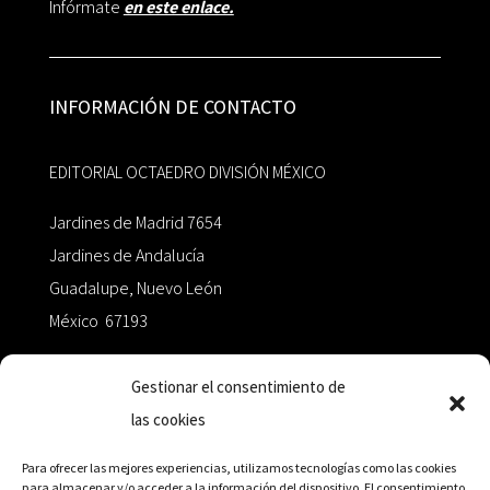
Infórmate
en este enlace.
INFORMACIÓN DE CONTACTO
EDITORIAL OCTAEDRO DIVISIÓN MÉXICO
Jardines de Madrid 7654
Jardines de Andalucía
Guadalupe, Nuevo León
México 67193
zairaoctaedro@gmail.com
Gestionar el consentimiento de
las cookies
+52 811.499.5638
Para ofrecer las mejores experiencias, utilizamos tecnologías como las cookies
para almacenar y/o acceder a la información del dispositivo. El consentimiento