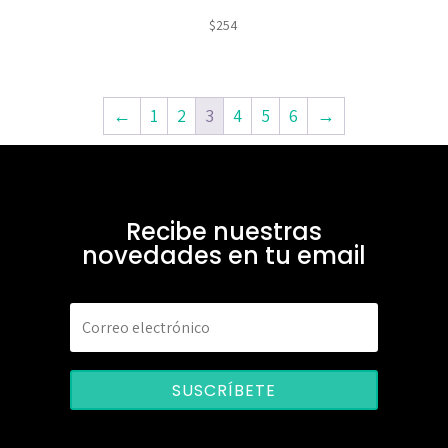
$
254
←
1
2
3
4
5
6
→
Recibe nuestras
novedades en tu email
SUSCRÍBETE