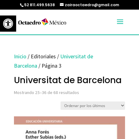
52 811.499.5638
zairaoctaedro@gmail.com
Abrir barra de herramientas
Inicio
/ Editoriales /
Universitat de
Barcelona
/ Página 3
Universitat de Barcelona
Ordenado
Mostrando 25–36 de 68 resultados
por
los
últimos