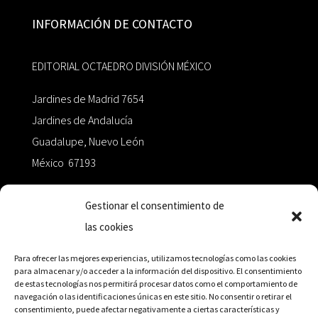
INFORMACIÓN DE CONTACTO
EDITORIAL OCTAEDRO DIVISIÓN MÉXICO
Jardines de Madrid 7654
Jardines de Andalucía
Guadalupe, Nuevo León
México 67193
zairaoctaedro@gmail.com
Gestionar el consentimiento de
las cookies
+52 811.499.5638
Para ofrecer las mejores experiencias, utilizamos tecnologías como las cookies
para almacenar y/o acceder a la información del dispositivo. El consentimiento
de estas tecnologías nos permitirá procesar datos como el comportamiento de
RED DE DISTRIBUCIÓN
navegación o las identificaciones únicas en este sitio. No consentir o retirar el
consentimiento, puede afectar negativamente a ciertas características y