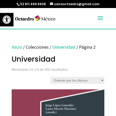
52 811.499.5638
zairaoctaedro@gmail.com
Abrir barra de herramientas
Inicio
/ Colecciones /
Universidad
/ Página 2
Universidad
Ordenado
Mostrando 13–24 de 350 resultados
por
los
últimos