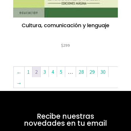
Cultura, comunicación y lenguaje
$
299
←
1
2
3
4
5
…
28
29
30
→
Recibe nuestras
novedades en tu email