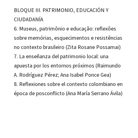
BLOQUE III. PATRIMONIO, EDUCACIÓN Y
CIUDADANÍA
6. Museus, patrimônio e educação: reflexões
sobre memórias, esquecimentos e resistências
no contexto brasileiro (Zita Rosane Possamai)
7. La enseñanza del patrimonio local: una
apuesta por los entornos próximos (Raimundo
A. Rodríguez Pérez; Ana Isabel Ponce Gea)
8. Reflexiones sobre el contexto colombiano en
época de posconflicto (Ana María Serrano Ávila)
Ana Isabel Ponce Gea; María Luisa Rico Gómez; Yuliana Gómez Zapata
9788419690722
9788419690739