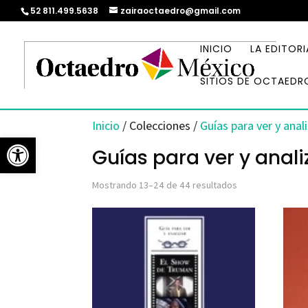
52 811.499.5638
zairaoctaedro@gmail.com
INICIO
LA EDITORI
SITIOS DE OCTAEDR
Inicio
/ Colecciones /
Guías para ver y anal
Abrir barra de herramientas
Guías para ver y anali
Ordenado
Mostrando 13–24 de 44 resultados
por
los
últimos