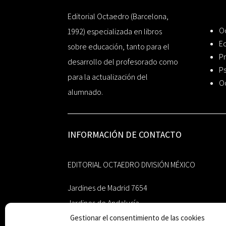
Editorial Octaedro (Barcelona,
O
1992) especializada en libros
Ed
sobre educación, tanto para el
Pr
desarrollo del profesorado como
Ps
para la actualización del
O
alumnado.
INFORMACIÓN DE CONTACTO
EDITORIAL OCTAEDRO DIVISIÓN MÉXICO
Jardines de Madrid 7654
Jardines de Andalucía
Gestionar el consentimiento de las cookies
Guadalupe, Nuevo León