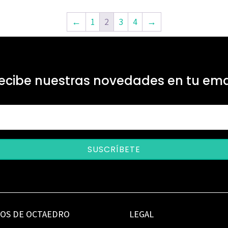
←
1
2
3
4
→
ecibe nuestras novedades en tu ema
SUSCRÍBETE
IOS DE OCTAEDRO
LEGAL