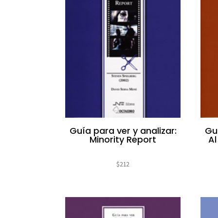
Guía para ver y analizar:
Guí
Minority Report
Al
$
212