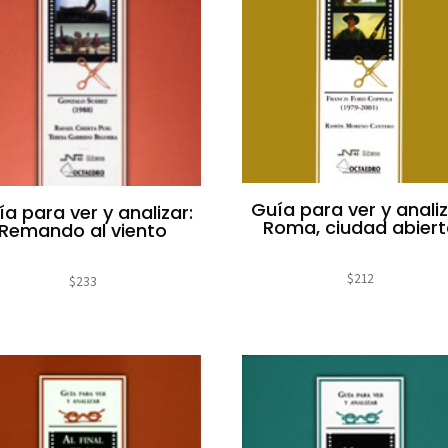
Guía para ver y analiz
a para ver y analizar:
Roma, ciudad abier
Remando al viento
$
212
$
233