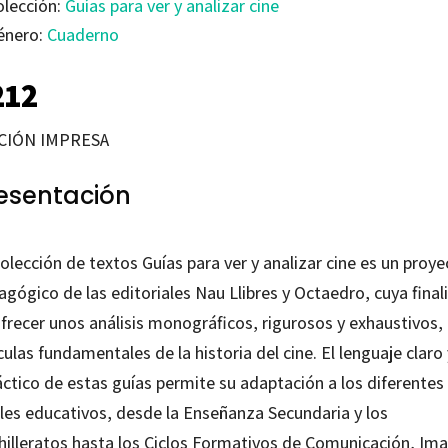
olección:
Guías para ver y analizar cine
énero:
Cuaderno
212
CIÓN IMPRESA
esentación
olección de textos Guías para ver y analizar cine es un proye
gógico de las editoriales Nau Llibres y Octaedro, cuya final
ofrecer unos análisis monográficos, rigurosos y exhaustivos,
culas fundamentales de la historia del cine. El lenguaje claro 
áctico de estas guías permite su adaptación a los diferentes
eles educativos, desde la Enseñanza Secundaria y los
hilleratos hasta los Ciclos Formativos de Comunicación, Im