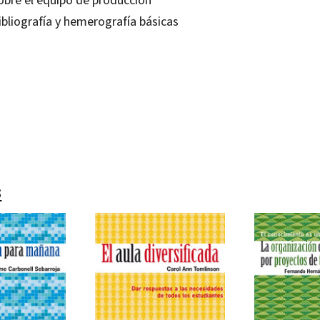
ibliografía y hemerografía básicas
n Rubio Alcover
80636797
-0
s