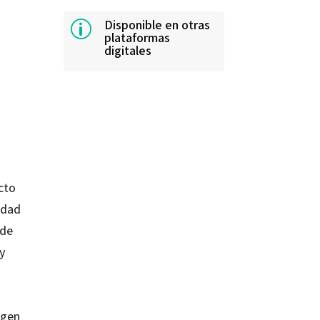
Disponible en otras
p
plataformas
digitales
cto
idad
 de
y
agen