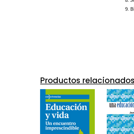
9. B
Agustí
97884
12224
Productos relacionado