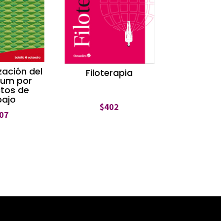
zación del
Filoterapia
lum por
tos de
bajo
$
402
07