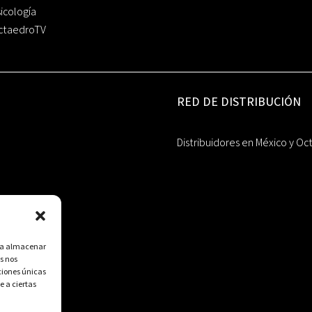
icología
ctaedroTV
RED DE DISTRIBUCIÓN
Distribuidores en México y Oc
ara almacenar
s nos
ciones únicas
e a ciertas