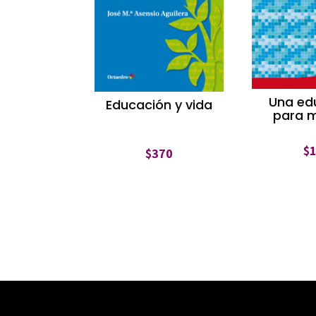
Una ed
Educación y vida
para 
$
$
370