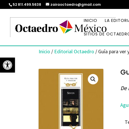
52 811.499.5638
zairaoctaedro@gmail.com
INICIO
LA EDITORI
SITIOS DE OCTAEDR
Inicio
/
Editorial Octaedro
/ Guía para ver 
Abrir barra de herramientas
Gu
De 
Agu
T