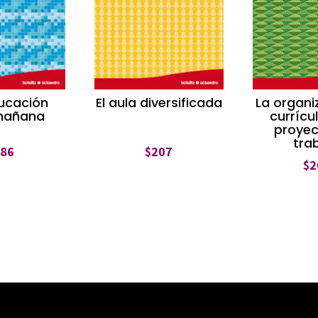
ucación
El aula diversificada
La organi
mañana
currícu
proyec
tra
186
$
207
$
2