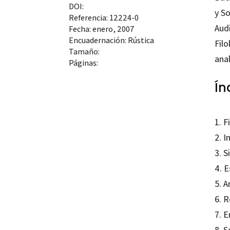
DOI:
y S
Referencia: 12224-0
Audi
Fecha: enero, 2007
Encuadernación: Rústica
Filo
Tamaño:
ana
Páginas:
Ín
1. F
2. I
3. 
4. 
5. A
6. R
7. E
8. 