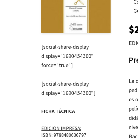
C
G
$
EDI
[social-share-display
display="1690454300"
Pr
force="true"]
La c
[social-share-display
peda
display="1690454300"]
es 
pelí
FICHA TÉCNICA
did
niv
EDICIÓN IMPRESA:
ISBN: 9788480636797
Bac