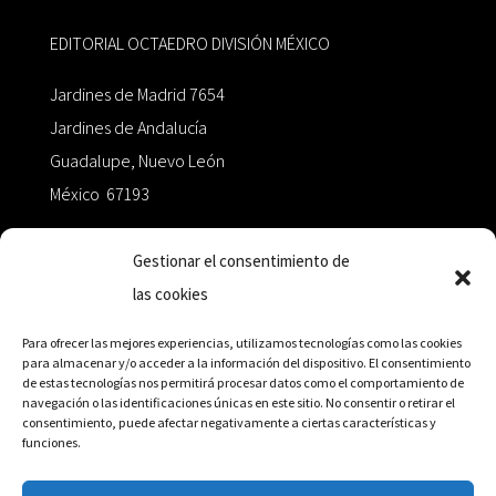
EDITORIAL OCTAEDRO DIVISIÓN MÉXICO
Jardines de Madrid 7654
Jardines de Andalucía
Guadalupe, Nuevo León
México 67193
zairaoctaedro@gmail.com
Gestionar el consentimiento de
las cookies
+52 811.499.5638
Para ofrecer las mejores experiencias, utilizamos tecnologías como las cookies
para almacenar y/o acceder a la información del dispositivo. El consentimiento
de estas tecnologías nos permitirá procesar datos como el comportamiento de
RED DE DISTRIBUCIÓN
navegación o las identificaciones únicas en este sitio. No consentir o retirar el
consentimiento, puede afectar negativamente a ciertas características y
funciones.
Distribuidores en México y Octaedro internacional