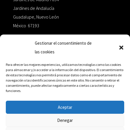
Jardines de Andalucía
Guadalupe, Nuevo León
México 67193
zairaoctaedro@gmail.com
Gestionar el consentimiento de
las cookies
+52 811.499.5638
Para ofrecer las mejores experiencias, utilizamos tecnologías como las cookies
para almacenar y/o acceder a la información del dispositivo. El consentimiento
de estas tecnologías nos permitirá procesar datos como el comportamiento de
RED DE DISTRIBUCIÓN
navegación o las identificaciones únicas en este sitio. No consentir o retirar el
consentimiento, puede afectar negativamente a ciertas características y
funciones.
Distribuidores en México y Octaedro internacional
Aceptar
Denegar
© Editorial Octaedro, 2026