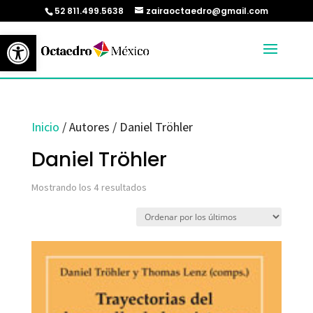
52 811.499.5638
zairaoctaedro@gmail.com
Abrir barra de herramientas
Inicio
/ Autores / Daniel Tröhler
Daniel Tröhler
Ordenado
Mostrando los 4 resultados
por
los
últimos