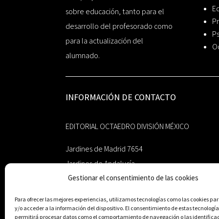
Ed
sobre educación, tanto para el
Pr
desarrollo del profesorado como
Ps
para la actualización del
O
alumnado.
INFORMACIÓN DE CONTACTO
EDITORIAL OCTAEDRO DIVISIÓN MÉXICO
Jardines de Madrid 7654
Jardines de Andalucía
Guadalupe, Nuevo León
Gestionar el consentimiento de las cookies
México 67193
Para ofrecer las mejores experiencias, utilizamos tecnologías como las cookies p
y/o acceder a la información del dispositivo. El consentimiento de estas tecnología
zairaoctaedro@gmail.com
permitirá procesar datos como el comportamiento de navegación o las identifica