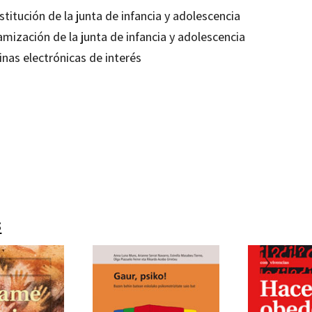
titución de la junta de infancia y adolescencia
mización de la junta de infancia y adolescencia
inas electrónicas de interés
Garcia Raga; M. Carme Boqué Torremorell; Mercè Pañellas Valls; Montserrat Alguacil de Nicolàs
17219741
-0
s