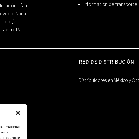
Información de transporte
ucación Infantil
oyecto Noria
icología
ctaedroTV
RED DE DISTRIBUCIÓN
Distribuidores en México y Oc
ara almacenar
s nos
ciones únicas