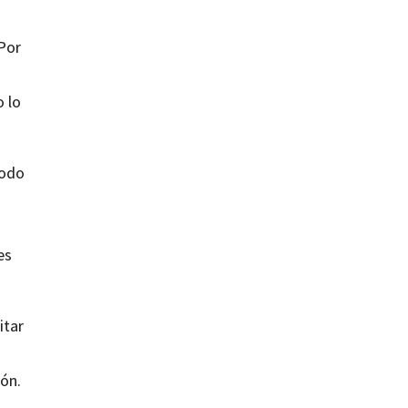
 Por
o lo
todo
es
itar
ión.