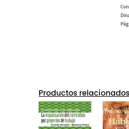
Cons
Dina
Pág
Laura 
97884
13173
Productos relacionado