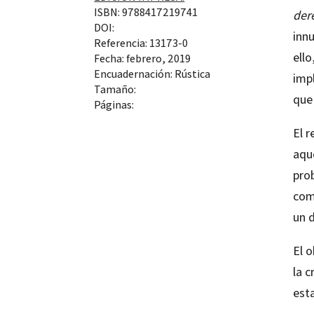
ISBN: 9788417219741
der
DOI:
innu
Referencia: 13173-0
ell
Fecha: febrero, 2019
Encuadernación: Rústica
impl
Tamaño:
que
Páginas:
El 
aqu
pro
com
un d
El o
la c
esta