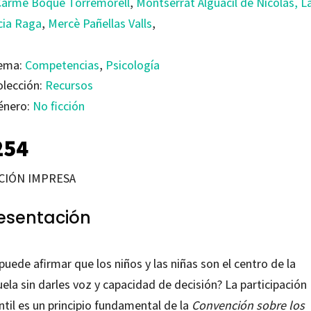
Carme Boqué Torremorell
,
Montserrat Alguacil de Nicolàs,
L
cia Raga
,
Mercè Pañellas Valls
,
ema:
Competencias
,
Psicología
olección:
Recursos
énero:
No ficción
254
CIÓN IMPRESA
esentación
puede afirmar que los niños y las niñas son el centro de la
ela sin darles voz y capacidad de decisión? La participación
ntil es un principio fundamental de la
Convención sobre los