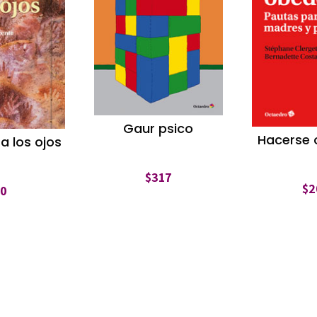
Gaur psico
Hacerse 
a los ojos
$
317
$
2
$
0