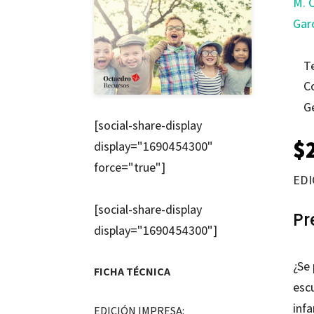
M. 
Gar
T
C
G
[social-share-display
$
display="1690454300"
force="true"]
EDI
[social-share-display
Pr
display="1690454300"]
¿Se 
FICHA TÉCNICA
escu
infa
EDICIÓN IMPRESA: