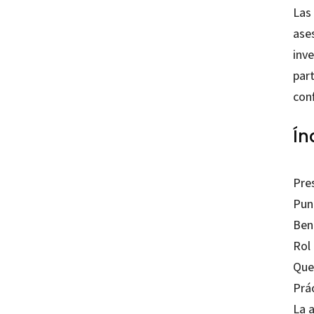
Las
ase
inve
part
conf
Ín
Pre
Pun
Bene
Rol 
Quer
Prác
La 