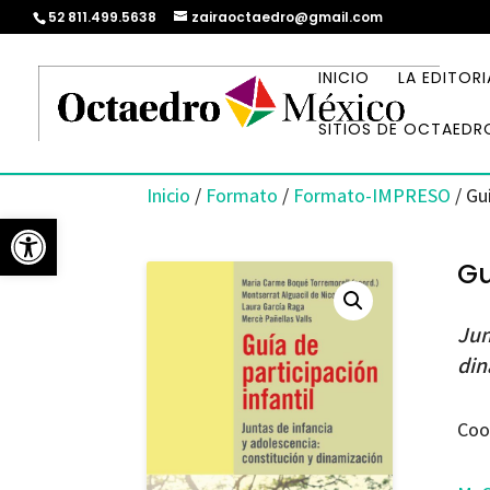
52 811.499.5638
zairaoctaedro@gmail.com
INICIO
LA EDITORI
SITIOS DE OCTAEDR
Inicio
/
Formato
/
Formato-IMPRESO
/ Guí
Abrir barra de herramientas
Gu
Jun
din
Coo